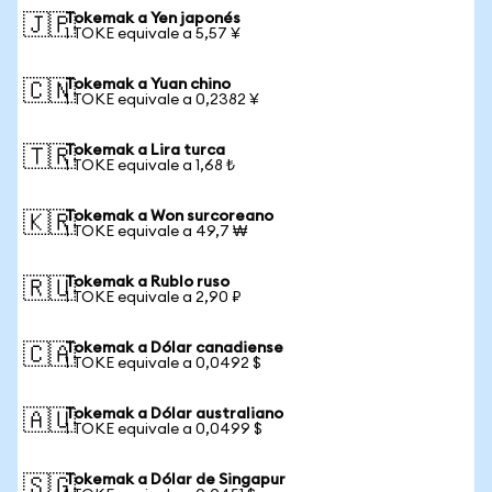
Tokemak a Yen japonés
🇯🇵
1 TOKE equivale a 5,57 ¥
Tokemak a Yuan chino
🇨🇳
1 TOKE equivale a 0,2382 ¥
Tokemak a Lira turca
🇹🇷
1 TOKE equivale a 1,68 ₺
Tokemak a Won surcoreano
🇰🇷
1 TOKE equivale a 49,7 ₩
Tokemak a Rublo ruso
🇷🇺
1 TOKE equivale a 2,90 ₽
Tokemak a Dólar canadiense
🇨🇦
1 TOKE equivale a 0,0492 $
Tokemak a Dólar australiano
🇦🇺
1 TOKE equivale a 0,0499 $
Tokemak a Dólar de Singapur
🇸🇬