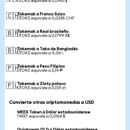
1 TOKE equivale a 0,0451 $
Tokemak a Franco Suizo
🇨🇭
1 TOKE equivale a 0,0285 CHF
Tokemak a Real brasileño
🇧🇷
1 TOKE equivale a 0,1799 R$
Tokemak a Taka de Bangladés
🇧🇩
1 TOKE equivale a 4,36 ৳
Tokemak a Peso Filipino
🇵🇭
1 TOKE equivale a 2,14 ₱
Tokemak a Złoty polaco
🇵🇱
1 TOKE equivale a 0,1311 zł
Convierte otras criptomonedas a USD
WEEX Token a Dólar estadounidense
1 WXT equivale a 0,0156 $
Quickswap OLD a Dólar estadounidense