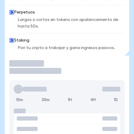
Perpetuos
Largos o cortos en tokens con apalancamiento de
hasta 50x.
Staking
Pon tu cripto a trabajar y gana ingresos pasivos.
Operar
15m
30m
1H
4H
1D