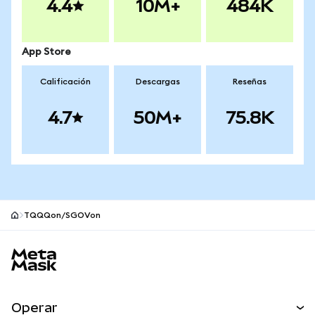
4.4
10M+
484K
App Store
Calificación
Descargas
Reseñas
4.7
50M+
75.8K
TQQQon/SGOVon
Pie de página del sitio MetaMask
Operar