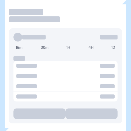
Operar
15m
30m
1H
4H
1D