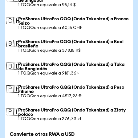
de Singapur
1 TQQQon equivale a 95,14 $
ProShares UltraPro QQQ (Ondo Tokenized) a Franco
🇨🇭
Suizo
1 TQQQon equivale a 60,15 CHF
ProShares UltraPro QQQ (Ondo Tokenized) a Real
🇧🇷
brasileño
1 TQQQon equivale a 378,15 R$
ProShares UltraPro QQQ (Ondo Tokenized) a Taka
🇧🇩
de Bangladés
1 TQQQon equivale a 9181,36 ৳
ProShares UltraPro QQQ (Ondo Tokenized) a Peso
🇵🇭
Filipino
1 TQQQon equivale a 4517,98 ₱
ProShares UltraPro QQQ (Ondo Tokenized) a Złoty
🇵🇱
polaco
1 TQQQon equivale a 276,73 zł
Convierte otros RWA a USD