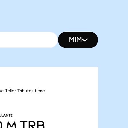
MIM
e Tellor Tributes tiene
ULANTE
0 M
TRB