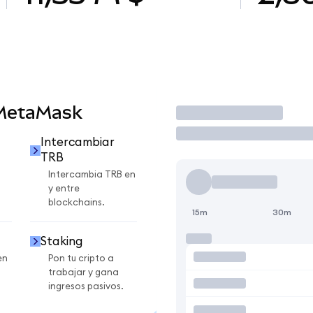
 MetaMask
Operar
Intercambiar
TRB
Intercambia TRB en
y entre
blockchains.
15m
30m
Staking
en
Pon tu cripto a
trabajar y gana
ingresos pasivos.