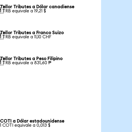
Tellor Tributes a Dólar canadiense

1 TRB equivale a 19,21 $
Tellor Tributes a Franco Suizo

1 TRB equivale a 11,10 CHF
Tellor Tributes a Peso Filipino

1 TRB equivale a 831,60 ₱
COTI a Dólar estadounidense
1 COTI equivale a 0,013 $