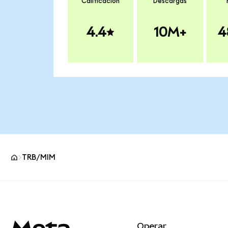
Calificación
Descargas
4.4
10M+
4
TRB/MIM
Pie de página del sitio MetaMask
Operar