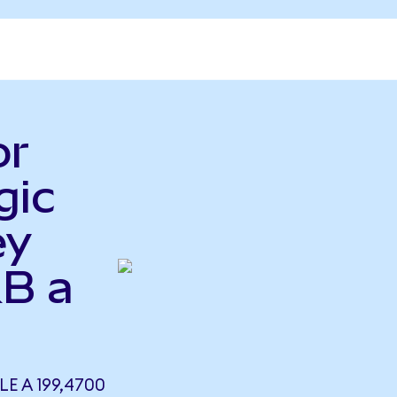
or
gic
ey
B a
E A 199,4700