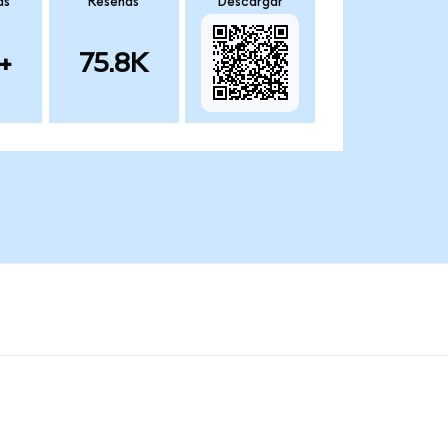
as
Reseñas
Descargar
+
75.8K