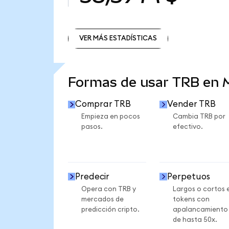
VER MÁS ESTADÍSTICAS
VER MÁS ESTADÍSTICAS
Formas de usar TRB en
Comprar TRB
Vender TRB
Empieza en pocos
Cambia TRB por
pasos.
efectivo.
Predecir
Perpetuos
Opera con TRB y
Largos o cortos 
mercados de
tokens con
predicción cripto.
apalancamiento
de hasta 50x.