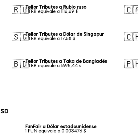
Tellor Tributes a Rublo ruso
🇷🇺
🇨
1 TRB equivale a 1116,69 ₽
Tellor Tributes a Dólar de Singapur
🇸🇬
🇨
1 TRB equivale a 17,58 $
Tellor Tributes a Taka de Bangladés
🇧🇩
🇵
1 TRB equivale a 1695,44 ৳
USD
FunFair a Dólar estadounidense
1 FUN equivale a 0,003476 $