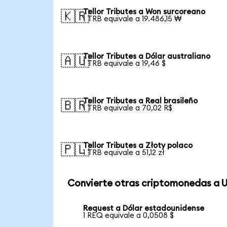
Tellor Tributes a Won surcoreano
🇰🇷
1 TRB equivale a 19.486,15 ₩
Tellor Tributes a Dólar australiano
🇦🇺
1 TRB equivale a 19,46 $
Tellor Tributes a Real brasileño
🇧🇷
1 TRB equivale a 70,02 R$
Tellor Tributes a Złoty polaco
🇵🇱
1 TRB equivale a 51,12 zł
Convierte otras criptomonedas a 
Request a Dólar estadounidense
1 REQ equivale a 0,0508 $