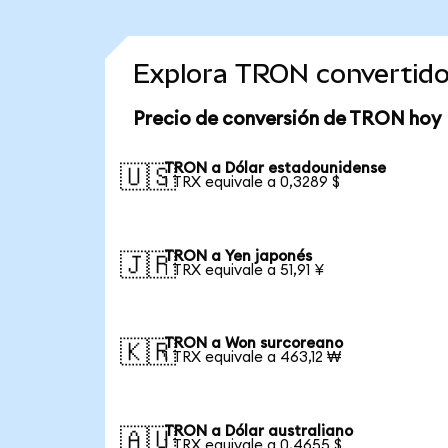
Explora TRON convertid
Precio de conversión de TRON hoy
TRON a Dólar estadounidense
🇺🇸
1 TRX equivale a 0,3289 $
TRON a Yen japonés
🇯🇵
1 TRX equivale a 51,91 ¥
TRON a Won surcoreano
🇰🇷
1 TRX equivale a 463,12 ₩
TRON a Dólar australiano
🇦🇺
1 TRX equivale a 0,4655 $