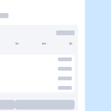
1H
4H
1D