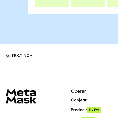
TRX/1INCH
Pie de página del sitio MetaMask
Operar
Canjear
Predecir
NUEVA