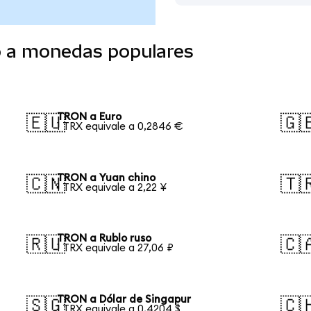
o a monedas populares
TRON a Euro
🇪🇺
🇬
1 TRX equivale a 0,2846 €
TRON a Yuan chino
🇨🇳
🇹
1 TRX equivale a 2,22 ¥
TRON a Rublo ruso
🇷🇺
🇨
1 TRX equivale a 27,06 ₽
TRON a Dólar de Singapur
🇸🇬
🇨
1 TRX equivale a 0,4204 $