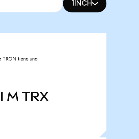
1INCH
ue TRON tiene una
l M
TRX