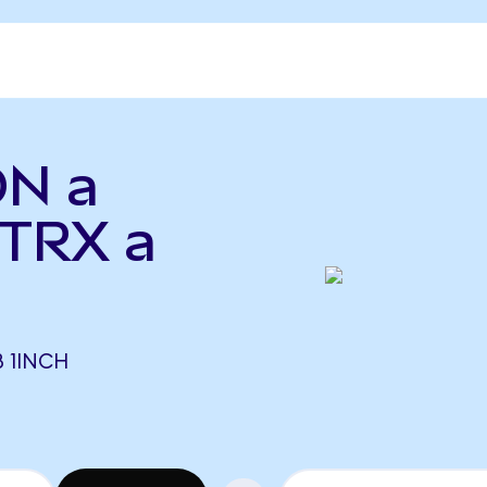
ON a
(TRX a
8 1INCH