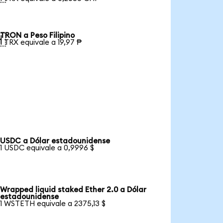
TRON a Peso Filipino

1 TRX equivale a 19,97 ₱
USDC a Dólar estadounidense
1 USDC equivale a 0,9996 $
Wrapped liquid staked Ether 2.0 a Dólar
estadounidense
1 WSTETH equivale a 2375,13 $