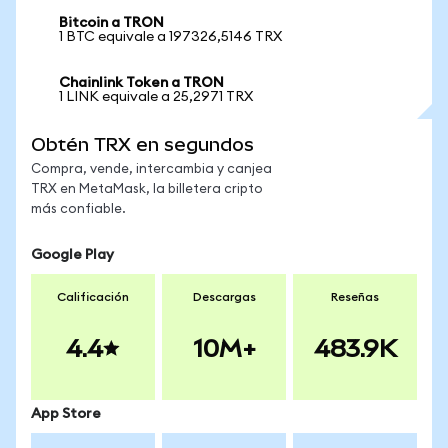
Bitcoin a TRON
1 BTC equivale a 197326,5146 TRX
Chainlink Token a TRON
1 LINK equivale a 25,2971 TRX
Obtén TRX en segundos
Compra, vende, intercambia y canjea
TRX en MetaMask, la billetera cripto
más confiable.
Google Play
Calificación
Descargas
Reseñas
4.4
10M+
483.9K
App Store