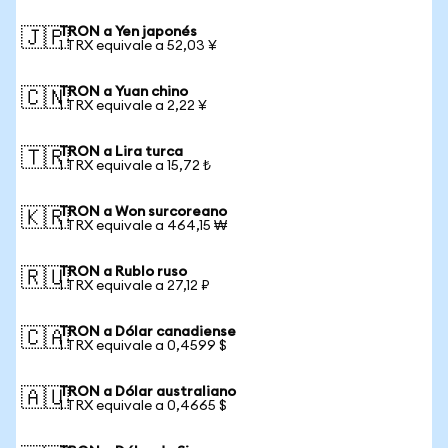
TRON a Yen japonés
🇯🇵
1 TRX equivale a 52,03 ¥
TRON a Yuan chino
🇨🇳
1 TRX equivale a 2,22 ¥
TRON a Lira turca
🇹🇷
1 TRX equivale a 15,72 ₺
TRON a Won surcoreano
🇰🇷
1 TRX equivale a 464,15 ₩
TRON a Rublo ruso
🇷🇺
1 TRX equivale a 27,12 ₽
TRON a Dólar canadiense
🇨🇦
1 TRX equivale a 0,4599 $
TRON a Dólar australiano
🇦🇺
1 TRX equivale a 0,4665 $