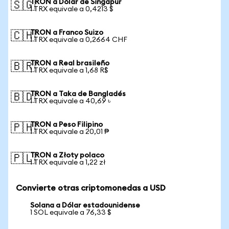
TRON a Dólar de Singapur
🇸🇬
1 TRX equivale a 0,4213 $
TRON a Franco Suizo
🇨🇭
1 TRX equivale a 0,2664 CHF
TRON a Real brasileño
🇧🇷
1 TRX equivale a 1,68 R$
TRON a Taka de Bangladés
🇧🇩
1 TRX equivale a 40,69 ৳
TRON a Peso Filipino
🇵🇭
1 TRX equivale a 20,01 ₱
TRON a Złoty polaco
🇵🇱
1 TRX equivale a 1,22 zł
Convierte otras criptomonedas a USD
Solana a Dólar estadounidense
1 SOL equivale a 76,33 $