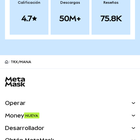
Calificación
Descargas
Reseñas
4.7
50M+
75.8K
TRX/MANA
Pie de página del sitio MetaMask
Operar
Canjear
Money
NUEVA
Predecir
NUEVA
Comprar
Desarrollador
Perps
NUEVA
Tarjeta
Ver los documentos