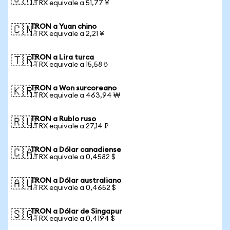
1 TRX equivale a 51,77 ¥
TRON a Yuan chino
🇨🇳
1 TRX equivale a 2,21 ¥
TRON a Lira turca
🇹🇷
1 TRX equivale a 15,58 ₺
TRON a Won surcoreano
🇰🇷
1 TRX equivale a 463,94 ₩
TRON a Rublo ruso
🇷🇺
1 TRX equivale a 27,14 ₽
TRON a Dólar canadiense
🇨🇦
1 TRX equivale a 0,4582 $
TRON a Dólar australiano
🇦🇺
1 TRX equivale a 0,4652 $
TRON a Dólar de Singapur
🇸🇬
1 TRX equivale a 0,4194 $