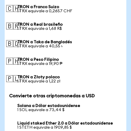
TRON a Franco Suizo
🇨🇭
1 TRX equivale a 0,2657 CHF
TRON a Real brasileño
🇧🇷
1 TRX equivale a 1,68 R$
TRON a Taka de Bangladés
🇧🇩
1 TRX equivale a 40,55 ৳
TRON a Peso Filipino
🇵🇭
1 TRX equivale a 19,90 ₱
TRON a Złoty polaco
🇵🇱
1 TRX equivale a 1,22 zł
Convierte otras criptomonedas a USD
Solana a Dólar estadounidense
1 SOL equivale a 73,44 $
Liquid staked Ether 2.0 a Dólar estadounidense
1 STETH equivale a 1909,85 $