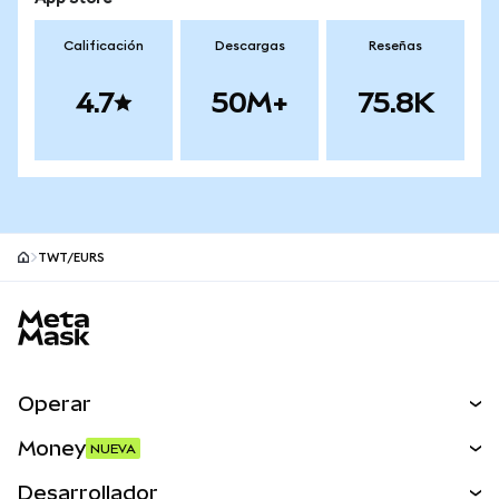
Calificación
Descargas
Reseñas
4.7
50M+
75.8K
TWT/EURS
Pie de página del sitio MetaMask
Operar
Canjear
Money
NUEVA
Predecir
NUEVA
Comprar
Desarrollador