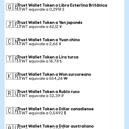
Trust Wallet Token a Libra Esterlina Británica
🇬🇧
1 TWT equivale a 0,2918 £
Trust Wallet Token a Yen japonés
🇯🇵
1 TWT equivale a 62,12 ¥
Trust Wallet Token a Yuan chino
🇨🇳
1 TWT equivale a 2,66 ¥
Trust Wallet Token a Lira turca
🇹🇷
1 TWT equivale a 18,78 ₺
Trust Wallet Token a Won surcoreano
🇰🇷
1 TWT equivale a 554,26 ₩
Trust Wallet Token a Rublo ruso
🇷🇺
1 TWT equivale a 32,39 ₽
Trust Wallet Token a Dólar canadiense
🇨🇦
1 TWT equivale a 0,5492 $
Trust Wallet Token a Dólar australiano
🇦🇺