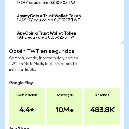
1 CHZ equivale a 0,032505 TWT
JasmyCoin a Trust Wallet Token
1 JASMY equivale a 0,010127 TWT
ApeCoin a Trust Wallet Token
1 APE equivale a 0,336295 TWT
Obtén TWT en segundos
Compra, vende, intercambia y canjea
TWT en MetaMask, la billetera cripto
más confiable.
Google Play
Calificación
Descargas
Reseñas
4.4
10M+
483.8K
App Store