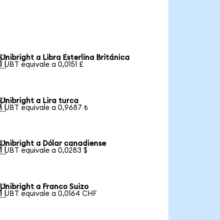
Unibright a Libra Esterlina Británica

1 UBT equivale a 0,0151 £
Unibright a Lira turca

1 UBT equivale a 0,9687 ₺
Unibright a Dólar canadiense

1 UBT equivale a 0,0283 $
Unibright a Franco Suizo

1 UBT equivale a 0,0164 CHF