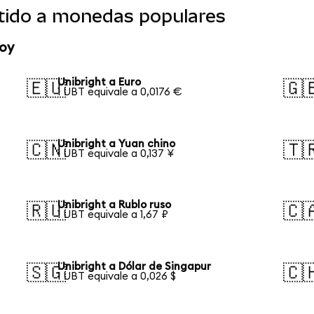
rtido a monedas populares
hoy
Unibright a Euro
🇪🇺
🇬
1 UBT equivale a 0,0176 €
Unibright a Yuan chino
🇨🇳
🇹
1 UBT equivale a 0,137 ¥
Unibright a Rublo ruso
🇷🇺
🇨
1 UBT equivale a 1,67 ₽
Unibright a Dólar de Singapur
🇸🇬
🇨
1 UBT equivale a 0,026 $