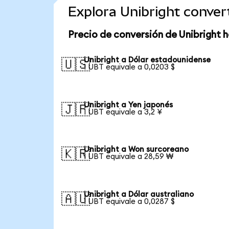
Explora Unibright conve
Precio de conversión de Unibright 
Unibright a Dólar estadounidense
🇺🇸
1 UBT equivale a 0,0203 $
Unibright a Yen japonés
🇯🇵
1 UBT equivale a 3,2 ¥
Unibright a Won surcoreano
🇰🇷
1 UBT equivale a 28,59 ₩
Unibright a Dólar australiano
🇦🇺
1 UBT equivale a 0,0287 $