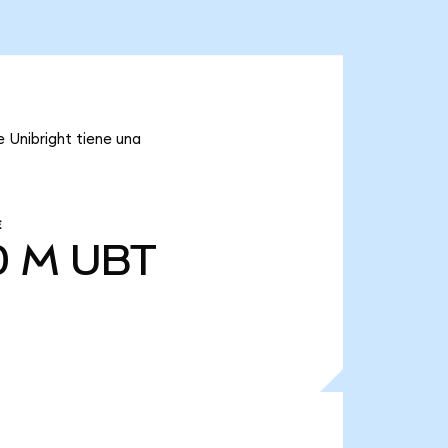
e Unibright tiene una
E
0 M
UBT