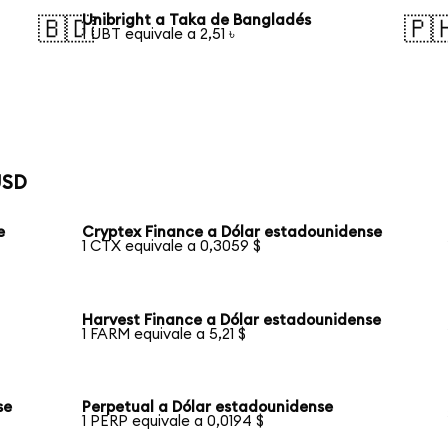
Unibright a Taka de Bangladés
🇧🇩
🇵
1 UBT equivale a 2,51 ৳
USD
e
Cryptex Finance a Dólar estadounidense
1 CTX equivale a 0,3059 $
Harvest Finance a Dólar estadounidense
1 FARM equivale a 5,21 $
se
Perpetual a Dólar estadounidense
1 PERP equivale a 0,0194 $