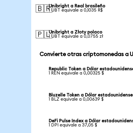
Unibright a Real brasileño
🇧🇷
1 UBT equivale a 0,1035 R$
Unibright a Złoty polaco
🇵🇱
1 UBT equivale a 0,0755 zł
Convierte otras criptomonedas a 
Republic Token a Dólar estadounidens
1 REN equivale a 0,00325 $
Bluzelle Token a Dólar estadounidense
1 BLZ equivale a 0,00639 $
DeFi Pulse Index a Dólar estadouniden
1 DPI equivale a 37,05 $