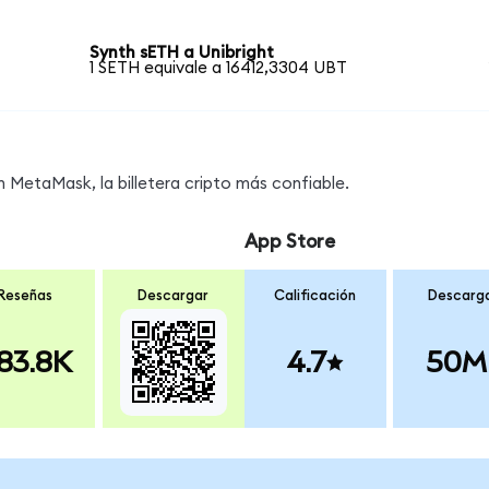
Synth sETH a Unibright
1 SETH equivale a 16412,3304 UBT
MetaMask, la billetera cripto más confiable.
App Store
Reseñas
Descargar
Calificación
Descarg
83.8K
4.7
50M