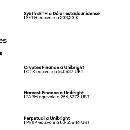
Synth sETH a Dólar estadounidense
1 SETH equivale a 333,33 $
es
s
Cryptex Finance a Unibright
1 CTX equivale a 15,0637 UBT
Harvest Finance a Unibright
1 FARM equivale a 256,5273 UBT
Perpetual a Unibright
1 PERP equivale a 0,953646 UBT