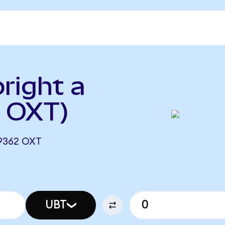
right a
a OXT)
,9362 OXT
UBT