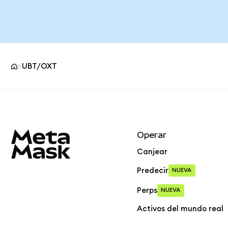
UBT/OXT
Pie de página del sitio MetaMask
Operar
Canjear
Predecir
NUEVA
Perps
NUEVA
Activos del mundo real