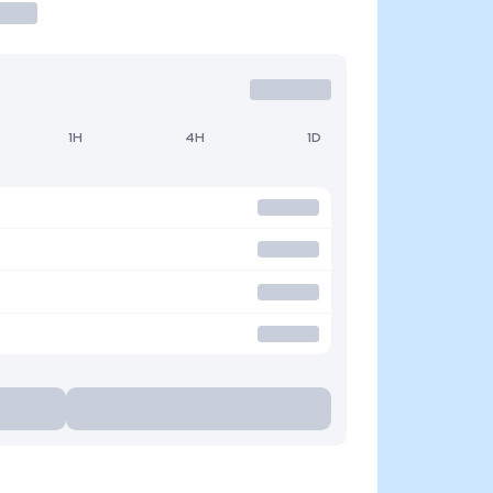
1H
4H
1D