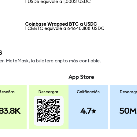
1 USDS equivale a 1,0003 USDC
Coinbase Wrapped BTC a USDC
1 CBBTC equivale a 64640,1108 USDC
s
 MetaMask, la billetera cripto más confiable.
App Store
Reseñas
Descargar
Calificación
Descarg
83.8K
4.7
50M