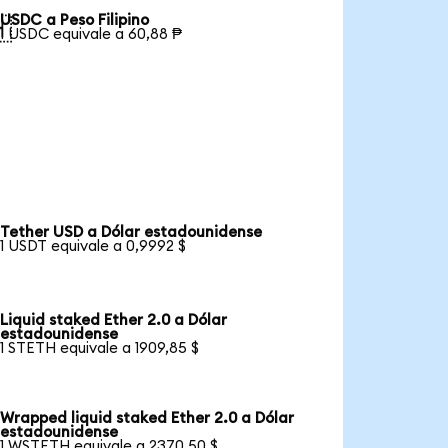
USDC a Peso Filipino

1 USDC equivale a 60,88 ₱
Tether USD a Dólar estadounidense
1 USDT equivale a 0,9992 $
Liquid staked Ether 2.0 a Dólar
estadounidense
1 STETH equivale a 1909,85 $
Wrapped liquid staked Ether 2.0 a Dólar
estadounidense
1 WSTETH equivale a 2370,50 $