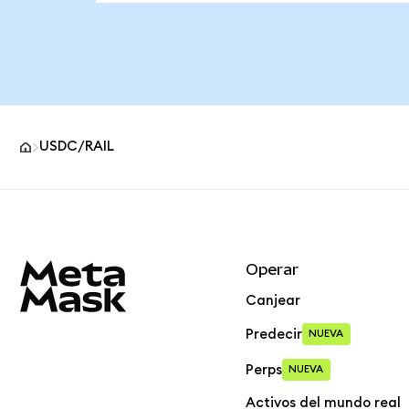
USDC/RAIL
Pie de página del sitio MetaMask
Operar
Canjear
Predecir
NUEVA
Perps
NUEVA
Activos del mundo real