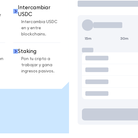
Intercambiar
USDC
r
Intercambia USDC
en y entre
blockchains.
15m
30m
Staking
en
Pon tu cripto a
trabajar y gana
ingresos pasivos.