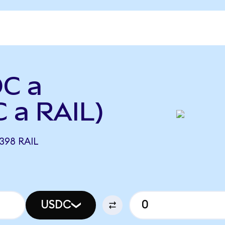
DC a
 a RAIL)
398 RAIL
USDC