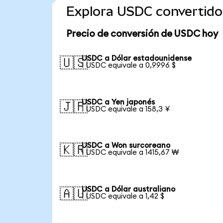
Explora USDC convertid
Precio de conversión de USDC hoy
USDC a Dólar estadounidense
🇺🇸
1 USDC equivale a 0,9996 $
USDC a Yen japonés
🇯🇵
1 USDC equivale a 158,3 ¥
USDC a Won surcoreano
🇰🇷
1 USDC equivale a 1415,67 ₩
USDC a Dólar australiano
🇦🇺
1 USDC equivale a 1,42 $