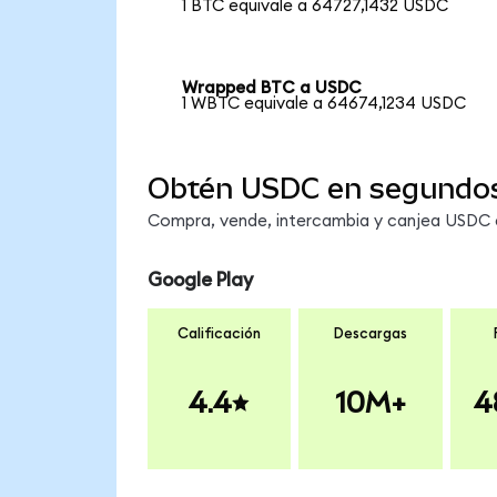
1 BTC equivale a 64727,1432 USDC
Wrapped BTC a USDC
1 WBTC equivale a 64674,1234 USDC
Obtén USDC en segundo
Compra, vende, intercambia y canjea USDC en
Google Play
Calificación
Descargas
4.4
10M+
4