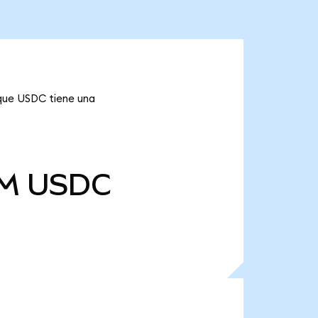
 que USDC tiene una
 M
USDC