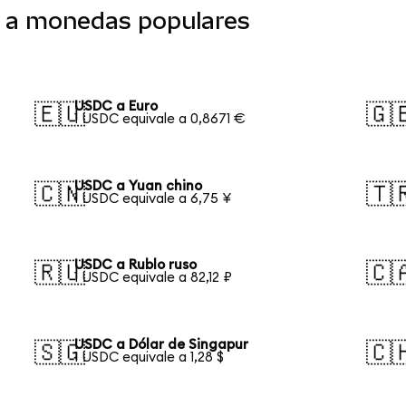
o a monedas populares
USDC a Euro
🇪🇺
🇬
1 USDC equivale a 0,8671 €
USDC a Yuan chino
🇨🇳
🇹
1 USDC equivale a 6,75 ¥
USDC a Rublo ruso
🇷🇺
🇨
1 USDC equivale a 82,12 ₽
USDC a Dólar de Singapur
🇸🇬
🇨
1 USDC equivale a 1,28 $