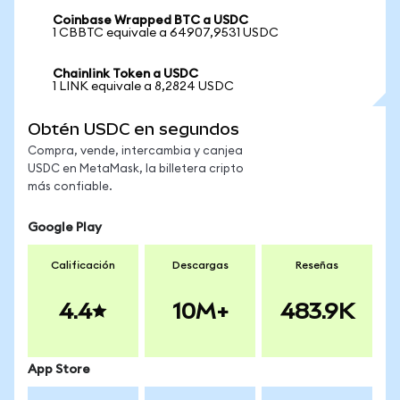
Coinbase Wrapped BTC a USDC
1 CBBTC equivale a 64907,9531 USDC
Chainlink Token a USDC
1 LINK equivale a 8,2824 USDC
Obtén USDC en segundos
Compra, vende, intercambia y canjea
USDC en MetaMask, la billetera cripto
más confiable.
Google Play
Calificación
Descargas
Reseñas
4.4
10M+
483.9K
App Store