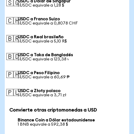
USDC a Dólar de Singapur
🇸🇬
1 USDC equivale a 1,28 $
USDC a Franco Suizo
🇨🇭
1 USDC equivale a 0,8078 CHF
USDC a Real brasileño
🇧🇷
1 USDC equivale a 5,10 R$
USDC a Taka de Bangladés
🇧🇩
1 USDC equivale a 123,38 ৳
USDC a Peso Filipino
🇵🇭
1 USDC equivale a 60,69 ₱
USDC a Złoty polaco
🇵🇱
1 USDC equivale a 3,71 zł
Convierte otras criptomonedas a USD
Binance Coin a Dólar estadounidense
1 BNB equivale a 592,38 $