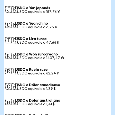
USDC a Yen japonés
🇯🇵
1 USDC equivale a 157,76 ¥
USDC a Yuan chino
🇨🇳
1 USDC equivale a 6,75 ¥
USDC a Lira turca
🇹🇷
1 USDC equivale a 47,68 ₺
USDC a Won surcoreano
🇰🇷
1 USDC equivale a 1407,47 ₩
USDC a Rublo ruso
🇷🇺
1 USDC equivale a 82,24 ₽
USDC a Dólar canadiense
🇨🇦
1 USDC equivale a 1,39 $
USDC a Dólar australiano
🇦🇺
1 USDC equivale a 1,41 $