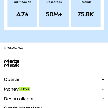
Calificación
Descargas
Reseñas
4.7
50M+
75.8K
USDC/RLC
Pie de página del sitio MetaMask
Operar
Canjear
Money
NUEVA
Predecir
NUEVA
Comprar
Desarrollador
Perps
NUEVA
Tarjeta
Ver los documentos