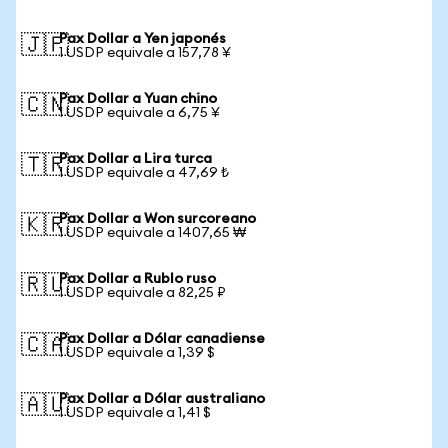
Pax Dollar a Yen japonés
🇯🇵
1 USDP equivale a 157,78 ¥
Pax Dollar a Yuan chino
🇨🇳
1 USDP equivale a 6,75 ¥
Pax Dollar a Lira turca
🇹🇷
1 USDP equivale a 47,69 ₺
Pax Dollar a Won surcoreano
🇰🇷
1 USDP equivale a 1407,65 ₩
Pax Dollar a Rublo ruso
🇷🇺
1 USDP equivale a 82,25 ₽
Pax Dollar a Dólar canadiense
🇨🇦
1 USDP equivale a 1,39 $
Pax Dollar a Dólar australiano
🇦🇺
1 USDP equivale a 1,41 $