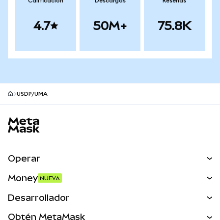
Calificación
Descargas
Reseñas
4.7
50M+
75.8K
USDP/UMA
Pie de página del sitio MetaMask
Operar
Canjear
Money
NUEVA
Predecir
NUEVA
Comprar
Desarrollador
Perps
NUEVA
Tarjeta
Ver los documentos
Obtén MetaMask