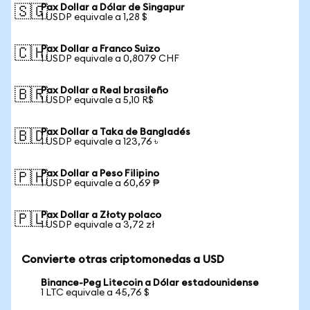
Pax Dollar a Dólar de Singapur
🇸🇬
1 USDP equivale a 1,28 $
Pax Dollar a Franco Suizo
🇨🇭
1 USDP equivale a 0,8079 CHF
Pax Dollar a Real brasileño
🇧🇷
1 USDP equivale a 5,10 R$
Pax Dollar a Taka de Bangladés
🇧🇩
1 USDP equivale a 123,76 ৳
Pax Dollar a Peso Filipino
🇵🇭
1 USDP equivale a 60,69 ₱
Pax Dollar a Złoty polaco
🇵🇱
1 USDP equivale a 3,72 zł
Convierte otras criptomonedas a USD
Binance-Peg Litecoin a Dólar estadounidense
1 LTC equivale a 45,76 $