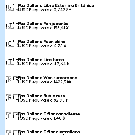
Pax Dollar a Libra Esterlina Británica
🇬🇧
1 USDP equivale a 0,7429 £
Pax Dollar a Yen japonés
🇯🇵
1 USDP equivale a 158,41 ¥
Pax Dollar a Yuan chino
🇨🇳
1 USDP equivale a 6,75 ¥
Pax Dollar a Lira turca
🇹🇷
1 USDP equivale a 47,64 ₺
Pax Dollar a Won surcoreano
🇰🇷
1 USDP equivale a 1422,5 ₩
Pax Dollar a Rublo ruso
🇷🇺
1 USDP equivale a 82,95 ₽
Pax Dollar a Dólar canadiense
🇨🇦
1 USDP equivale a 1,40 $
Pax Dollar a Dólar australiano
🇦🇺