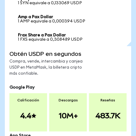
1 SYN equivale a 0,133069 USDP
Amp a Pax Dollar
1 AMP equivale a 0,000394 USDP
Frax Share a Pax Dollar
1 FXS equivale a 0,308489 USDP
Obtén USDP en segundos
Compra, vende, intercambia y canjea
USDP en MetaMask, la billetera cripto
más confiable.
Google Play
Calificación
Descargas
Reseñas
4.4
10M+
483.7K
App Store