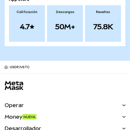
Calificación
Descargas
Reseñas
4.7
50M+
75.8K
USDP/USTC
Pie de página del sitio MetaMask
Operar
Canjear
Money
NUEVA
Predecir
NUEVA
Comprar
Desarrollador