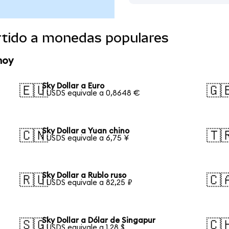
ertido a monedas populares
hoy
Sky Dollar a Euro
🇪🇺
🇬
1 USDS equivale a 0,8648 €
Sky Dollar a Yuan chino
🇨🇳
🇹
1 USDS equivale a 6,75 ¥
Sky Dollar a Rublo ruso
🇷🇺
🇨
1 USDS equivale a 82,25 ₽
Sky Dollar a Dólar de Singapur
🇸🇬
🇨
1 USDS equivale a 1,28 $