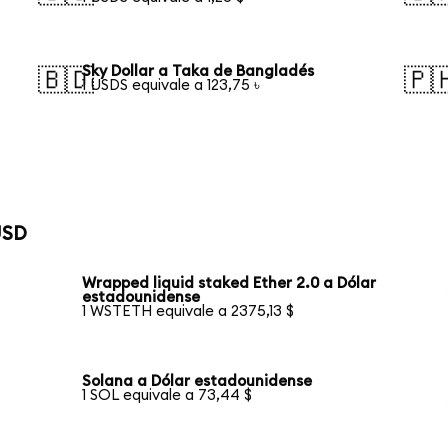
Sky Dollar a Taka de Bangladés
🇧🇩
🇵
1 USDS equivale a 123,75 ৳
USD
Wrapped liquid staked Ether 2.0 a Dólar
estadounidense
1 WSTETH equivale a 2375,13 $
Solana a Dólar estadounidense
1 SOL equivale a 73,44 $