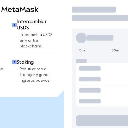
n MetaMask
Operar
Intercambiar
USDS
r
Intercambia USDS
en y entre
blockchains.
15m
30m
Staking
en
Pon tu cripto a
trabajar y gana
ingresos pasivos.