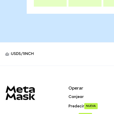
USDS/1INCH
Pie de página del sitio MetaMask
Operar
Canjear
Predecir
NUEVA