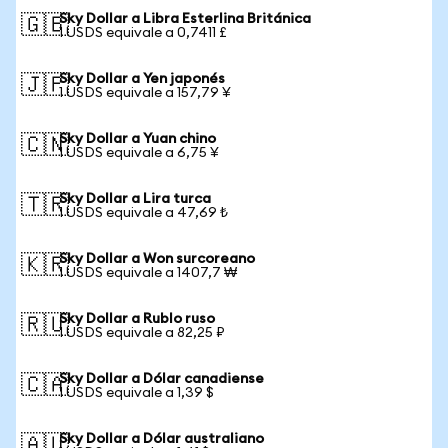
Sky Dollar a Libra Esterlina Británica
🇬🇧
1 USDS equivale a 0,7411 £
Sky Dollar a Yen japonés
🇯🇵
1 USDS equivale a 157,79 ¥
Sky Dollar a Yuan chino
🇨🇳
1 USDS equivale a 6,75 ¥
Sky Dollar a Lira turca
🇹🇷
1 USDS equivale a 47,69 ₺
Sky Dollar a Won surcoreano
🇰🇷
1 USDS equivale a 1407,7 ₩
Sky Dollar a Rublo ruso
🇷🇺
1 USDS equivale a 82,25 ₽
Sky Dollar a Dólar canadiense
🇨🇦
1 USDS equivale a 1,39 $
Sky Dollar a Dólar australiano
🇦🇺