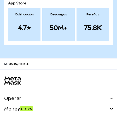
App Store
Calificación
Descargas
Reseñas
4.7
50M+
75.8K
USDS/PICKLE
Pie de página del sitio MetaMask
Operar
Canjear
Money
NUEVA
Predecir
NUEVA
Comprar