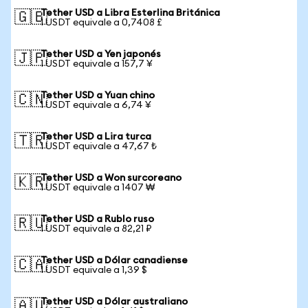
Tether USD a Libra Esterlina Británica
🇬🇧
1 USDT equivale a 0,7408 £
Tether USD a Yen japonés
🇯🇵
1 USDT equivale a 157,7 ¥
Tether USD a Yuan chino
🇨🇳
1 USDT equivale a 6,74 ¥
Tether USD a Lira turca
🇹🇷
1 USDT equivale a 47,67 ₺
Tether USD a Won surcoreano
🇰🇷
1 USDT equivale a 1407 ₩
Tether USD a Rublo ruso
🇷🇺
1 USDT equivale a 82,21 ₽
Tether USD a Dólar canadiense
🇨🇦
1 USDT equivale a 1,39 $
Tether USD a Dólar australiano
🇦🇺