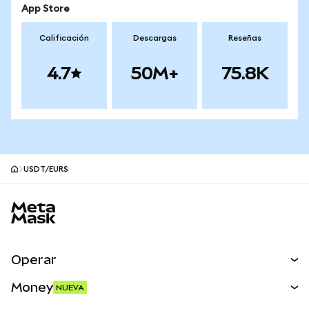
App Store
Calificación
Descargas
Reseñas
4.7
50M+
75.8K
USDT/EURS
Pie de página del sitio MetaMask
Operar
Canjear
Money
NUEVA
Predecir
NUEVA
Comprar