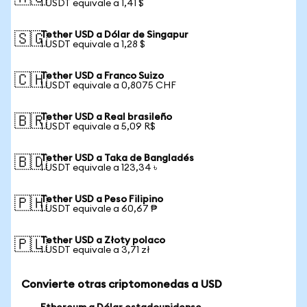
1 USDT equivale a 1,41 $
Tether USD a Dólar de Singapur
🇸🇬
1 USDT equivale a 1,28 $
Tether USD a Franco Suizo
🇨🇭
1 USDT equivale a 0,8075 CHF
Tether USD a Real brasileño
🇧🇷
1 USDT equivale a 5,09 R$
Tether USD a Taka de Bangladés
🇧🇩
1 USDT equivale a 123,34 ৳
Tether USD a Peso Filipino
🇵🇭
1 USDT equivale a 60,67 ₱
Tether USD a Złoty polaco
🇵🇱
1 USDT equivale a 3,71 zł
Convierte otras criptomonedas a USD