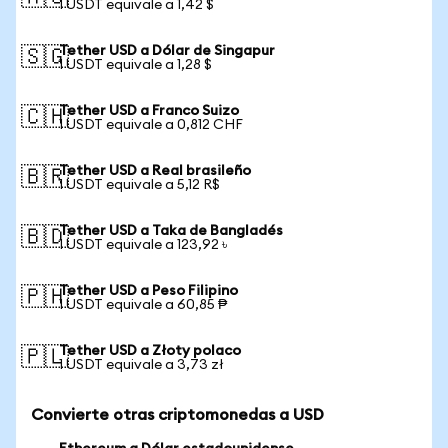
1 USDT equivale a 1,42 $
Tether USD a Dólar de Singapur
🇸🇬
1 USDT equivale a 1,28 $
Tether USD a Franco Suizo
🇨🇭
1 USDT equivale a 0,812 CHF
Tether USD a Real brasileño
🇧🇷
1 USDT equivale a 5,12 R$
Tether USD a Taka de Bangladés
🇧🇩
1 USDT equivale a 123,92 ৳
Tether USD a Peso Filipino
🇵🇭
1 USDT equivale a 60,85 ₱
Tether USD a Złoty polaco
🇵🇱
1 USDT equivale a 3,73 zł
Convierte otras criptomonedas a USD