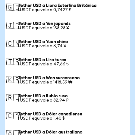
Tether USD a Libra Esterlina Británica
🇬🇧
1 USDT equivale a 0,7427 £
Tether USD a Yen japonés
🇯🇵
1 USDT equivale a 158,28 ¥
Tether USD a Yuan chino
🇨🇳
1 USDT equivale a 6,74 ¥
Tether USD a Lira turca
🇹🇷
1 USDT equivale a 47,66 ₺
Tether USD a Won surcoreano
🇰🇷
1 USDT equivale a 1418,59 ₩
Tether USD a Rublo ruso
🇷🇺
1 USDT equivale a 82,94 ₽
Tether USD a Dólar canadiense
🇨🇦
1 USDT equivale a 1,40 $
Tether USD a Dólar australiano
🇦🇺