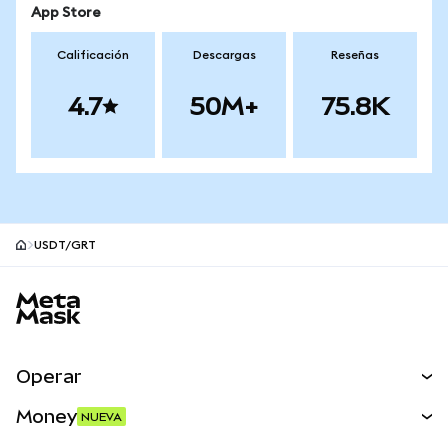
App Store
Calificación
Descargas
Reseñas
4.7
50M+
75.8K
USDT/GRT
Pie de página del sitio MetaMask
Operar
Canjear
Money
NUEVA
Predecir
NUEVA
Comprar