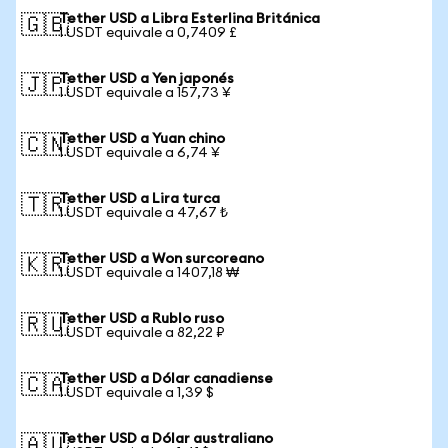
Tether USD a Libra Esterlina Británica
🇬🇧
1 USDT equivale a 0,7409 £
Tether USD a Yen japonés
🇯🇵
1 USDT equivale a 157,73 ¥
Tether USD a Yuan chino
🇨🇳
1 USDT equivale a 6,74 ¥
Tether USD a Lira turca
🇹🇷
1 USDT equivale a 47,67 ₺
Tether USD a Won surcoreano
🇰🇷
1 USDT equivale a 1407,18 ₩
Tether USD a Rublo ruso
🇷🇺
1 USDT equivale a 82,22 ₽
Tether USD a Dólar canadiense
🇨🇦
1 USDT equivale a 1,39 $
Tether USD a Dólar australiano
🇦🇺