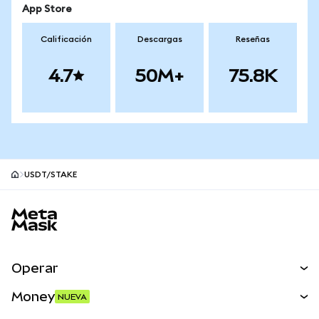
App Store
Calificación
Descargas
Reseñas
4.7
50M+
75.8K
USDT/STAKE
Pie de página del sitio MetaMask
Operar
Canjear
Money
NUEVA
Predecir
NUEVA
Comprar