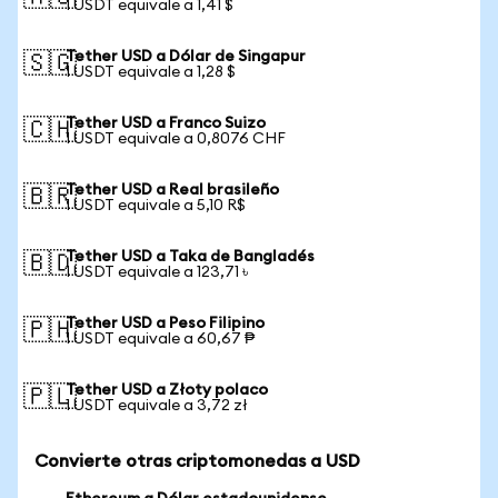
1 USDT equivale a 1,41 $
Tether USD a Dólar de Singapur
🇸🇬
1 USDT equivale a 1,28 $
Tether USD a Franco Suizo
🇨🇭
1 USDT equivale a 0,8076 CHF
Tether USD a Real brasileño
🇧🇷
1 USDT equivale a 5,10 R$
Tether USD a Taka de Bangladés
🇧🇩
1 USDT equivale a 123,71 ৳
Tether USD a Peso Filipino
🇵🇭
1 USDT equivale a 60,67 ₱
Tether USD a Złoty polaco
🇵🇱
1 USDT equivale a 3,72 zł
Convierte otras criptomonedas a USD