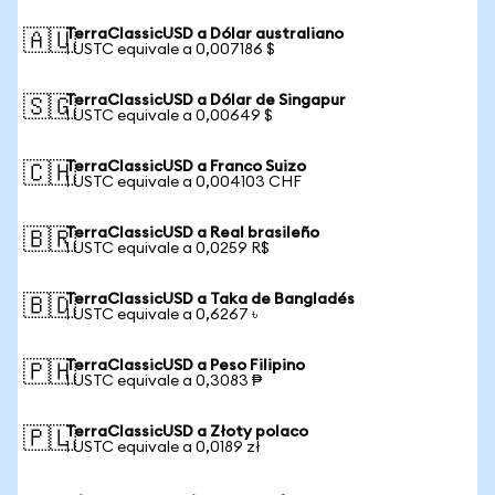
TerraClassicUSD a Dólar australiano
🇦🇺
1 USTC equivale a 0,007186 $
TerraClassicUSD a Dólar de Singapur
🇸🇬
1 USTC equivale a 0,00649 $
TerraClassicUSD a Franco Suizo
🇨🇭
1 USTC equivale a 0,004103 CHF
TerraClassicUSD a Real brasileño
🇧🇷
1 USTC equivale a 0,0259 R$
TerraClassicUSD a Taka de Bangladés
🇧🇩
1 USTC equivale a 0,6267 ৳
TerraClassicUSD a Peso Filipino
🇵🇭
1 USTC equivale a 0,3083 ₱
TerraClassicUSD a Złoty polaco
🇵🇱
1 USTC equivale a 0,0189 zł