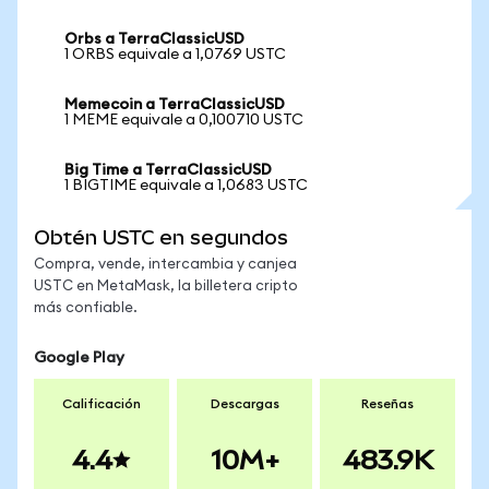
Orbs a TerraClassicUSD
1 ORBS equivale a 1,0769 USTC
Memecoin a TerraClassicUSD
1 MEME equivale a 0,100710 USTC
Big Time a TerraClassicUSD
1 BIGTIME equivale a 1,0683 USTC
Obtén USTC en segundos
Compra, vende, intercambia y canjea
USTC en MetaMask, la billetera cripto
más confiable.
Google Play
Calificación
Descargas
Reseñas
4.4
10M+
483.9K