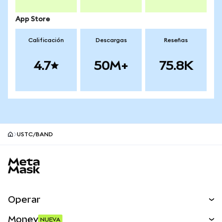
App Store
Calificación
Descargas
Reseñas
4.7
50M+
75.8K
USTC/BAND
Pie de página del sitio MetaMask
Operar
Canjear
Money
NUEVA