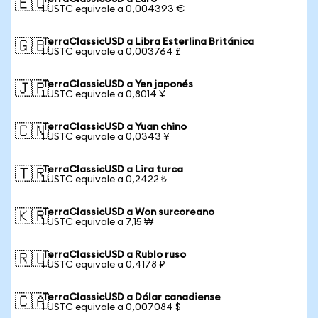
🇪🇺
1 USTC equivale a 0,004393 €
TerraClassicUSD a Libra Esterlina Británica
🇬🇧
1 USTC equivale a 0,003764 £
TerraClassicUSD a Yen japonés
🇯🇵
1 USTC equivale a 0,8014 ¥
TerraClassicUSD a Yuan chino
🇨🇳
1 USTC equivale a 0,0343 ¥
TerraClassicUSD a Lira turca
🇹🇷
1 USTC equivale a 0,2422 ₺
TerraClassicUSD a Won surcoreano
🇰🇷
1 USTC equivale a 7,15 ₩
TerraClassicUSD a Rublo ruso
🇷🇺
1 USTC equivale a 0,4178 ₽
TerraClassicUSD a Dólar canadiense
🇨🇦
1 USTC equivale a 0,007084 $