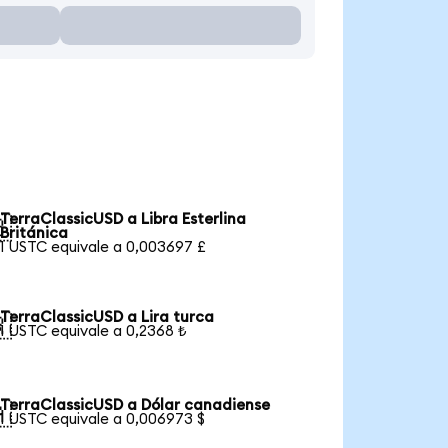
TerraClassicUSD a Libra Esterlina

Británica
1 USTC equivale a 0,003697 £
TerraClassicUSD a Lira turca

1 USTC equivale a 0,2368 ₺
TerraClassicUSD a Dólar canadiense

1 USTC equivale a 0,006973 $