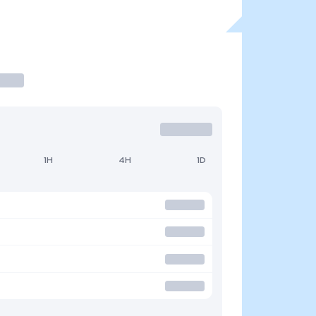
1H
4H
1D