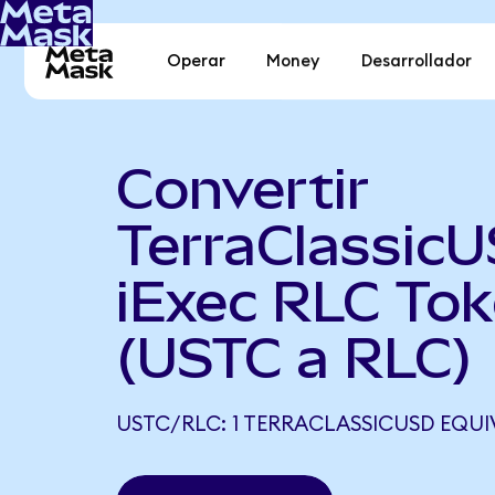
Operar
Money
Desarrollador
Convertir
TerraClassicU
iExec RLC To
(USTC a RLC)
USTC/RLC: 1 TERRACLASSICUSD EQUIV