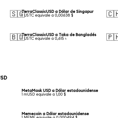
TerraClassicUSD a Dólar de Singapur
🇸🇬
🇨
1 USTC equivale a 0,00638 $
TerraClassicUSD a Taka de Bangladés
🇧🇩
🇵
1 USTC equivale a 0,615 ৳
USD
MetaMask USD a Dólar estadounidense
1 mUSD equivale a 1,00 $
Memecoin a Dólar estadounidense
1 MEME equivale a 0,000494 $