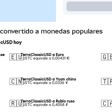
 convertido a monedas populares
sicUSD hoy
nse
TerraClassicUSD a Euro
🇪🇺
🇬
1 USTC equivale a 0,00431 €
TerraClassicUSD a Yuan chino
🇨🇳
🇹
1 USTC equivale a 0,0336 ¥
TerraClassicUSD a Rublo ruso
🇷🇺
🇨
1 USTC equivale a 0,4058 ₽