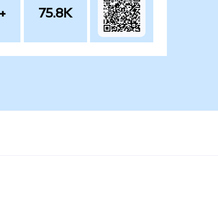
+
75.8K