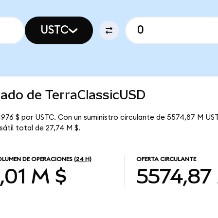
USTC
cado de TerraClassicUSD
4976 $ por USTC. Con un suministro circulante de 5574,87 M UST
átil total de 27,74 M $.
LUMEN DE OPERACIONES
(24 H)
OFERTA CIRCULANTE
1,01 M $
5574,87