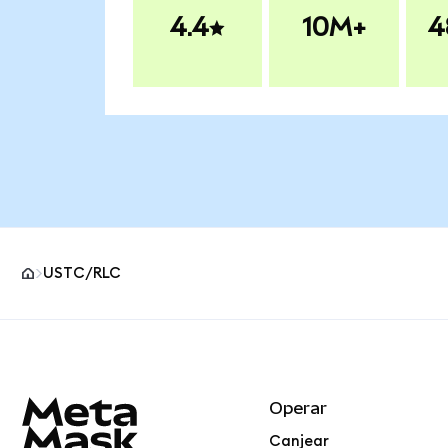
4.4
10M+
4
USTC/RLC
Pie de página del sitio MetaMask
Operar
Canjear