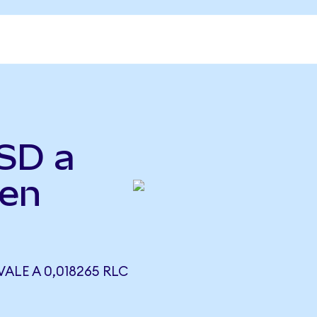
SD a
ken
ALE A 0,018265 RLC