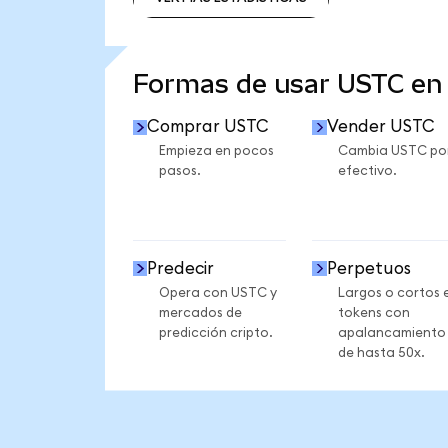
VER MÁS ESTADÍSTICAS
Formas de usar USTC e
Comprar USTC
Vender USTC
Empieza en pocos
Cambia USTC po
pasos.
efectivo.
Predecir
Perpetuos
Opera con USTC y
Largos o cortos 
mercados de
tokens con
predicción cripto.
apalancamiento
de hasta 50x.