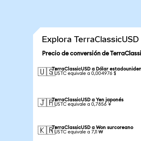
Explora TerraClassicUSD
Precio de conversión de TerraClas
TerraClassicUSD a Dólar estadounide
🇺🇸
1 USTC equivale a 0,004976 $
TerraClassicUSD a Yen japonés
🇯🇵
1 USTC equivale a 0,7856 ¥
TerraClassicUSD a Won surcoreano
🇰🇷
1 USTC equivale a 7,11 ₩