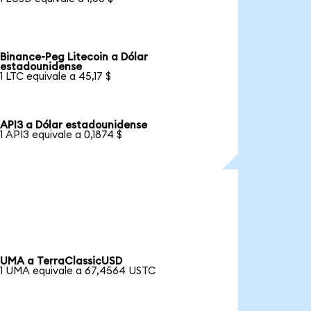
Binance-Peg Litecoin a Dólar
estadounidense
1 LTC equivale a 45,17 $
API3 a Dólar estadounidense
1 API3 equivale a 0,1874 $
UMA a TerraClassicUSD
1 UMA equivale a 67,4564 USTC