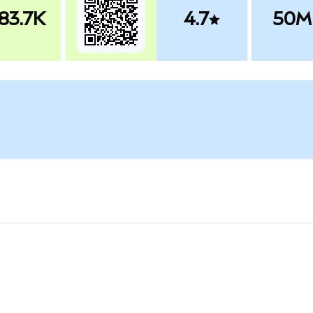
83.7K
4.7
50M