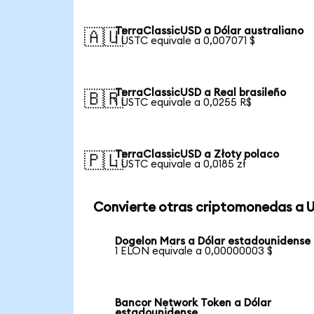
TerraClassicUSD a Dólar australiano
🇦🇺
1 USTC equivale a 0,007071 $
TerraClassicUSD a Real brasileño
🇧🇷
1 USTC equivale a 0,0255 R$
TerraClassicUSD a Złoty polaco
🇵🇱
1 USTC equivale a 0,0185 zł
Convierte otras criptomonedas a 
Dogelon Mars a Dólar estadounidense
1 ELON equivale a 0,00000003 $
Bancor Network Token a Dólar
estadounidense