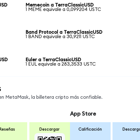
USD
Memecoin a TerraClassicUSD
1 MEME equivale a 0,099204 USTC
Band Protocol a TerraClassicUSD
1 BAND equivale a 30,9211 USTC
USD
Euler a TerraClassicUSD
1 EUL equivale a 283,3533 USTC
s
 MetaMask, la billetera cripto más confiable.
App Store
Reseñas
Descargar
Calificación
Descarg