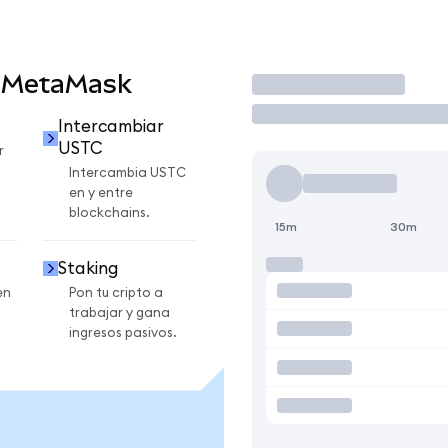
n MetaMask
Operar
Intercambiar
USTC
r
Intercambia USTC
en y entre
blockchains.
15m
30m
Staking
en
Pon tu cripto a
trabajar y gana
ingresos pasivos.