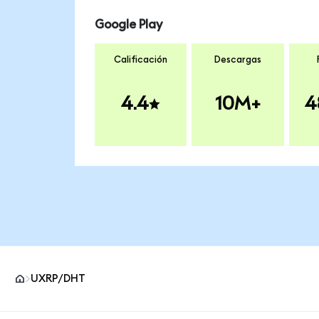
Google Play
Calificación
Descargas
4.4
10M+
4
UXRP/DHT
Pie de página del sitio MetaMask