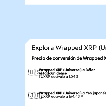
Explora Wrapped XRP (Un
Precio de conversión de Wrapped X
Wrapped XRP (Universal) a Dólar
🇺🇸
estadounidense
1 UXRP equivale a 1,04 $
Wrapped XRP (Universal) a Yen japoné
🇯🇵
1 UXRP equivale a 164,43 ¥