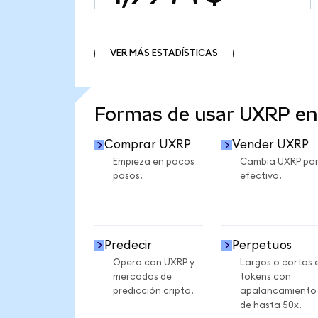
VER MÁS ESTADÍSTICAS
VER MÁS ESTADÍSTICAS
Formas de usar UXRP e
Comprar UXRP
Vender UXRP
Empieza en pocos
Cambia UXRP po
pasos.
efectivo.
Predecir
Perpetuos
Opera con UXRP y
Largos o cortos 
mercados de
tokens con
predicción cripto.
apalancamiento
de hasta 50x.