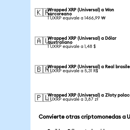
Wrapped XRP (Universal) a Won
🇰🇷
surcoreano
1 UXRP equivale a 1466,99 ₩
Wrapped XRP (Universal) a Dólar
🇦🇺
australiano
1 UXRP equivale a 1,48 $
Wrapped XRP (Universal) a Real brasil
🇧🇷
1 UXRP equivale a 5,31 R$
Wrapped XRP (Universal) a Złoty polac
🇵🇱
1 UXRP equivale a 3,87 zł
Convierte otras criptomonedas a 