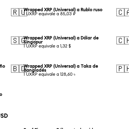
Wrapped XRP (Universal) a Rublo ruso
🇷🇺
🇨
1 UXRP equivale a 85,03 ₽
Wrapped XRP (Universal) a Dólar de
🇸🇬
🇨
Singapur
1 UXRP equivale a 1,32 $
eño
Wrapped XRP (Universal) a Taka de
🇧🇩
🇵
Bangladés
1 UXRP equivale a 128,60 ৳
o
USD