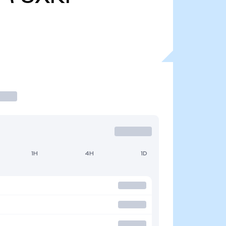
1H
4H
1D