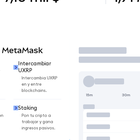
n MetaMask
Operar
Intercambiar
UXRP
r
Intercambia UXRP
en y entre
blockchains.
15m
30m
Staking
en
Pon tu cripto a
trabajar y gana
ingresos pasivos.