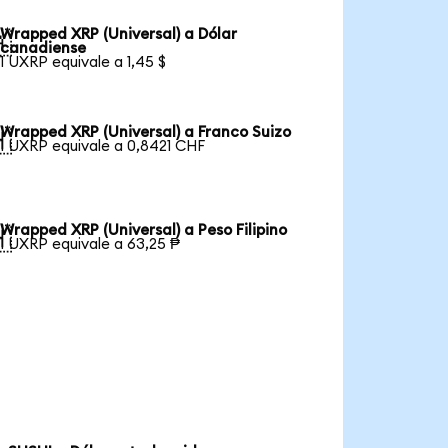
Wrapped XRP (Universal) a Dólar

canadiense
1 UXRP equivale a 1,45 $
Wrapped XRP (Universal) a Franco Suizo

1 UXRP equivale a 0,8421 CHF
Wrapped XRP (Universal) a Peso Filipino

1 UXRP equivale a 63,25 ₱