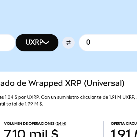
UXRP
rcado de Wrapped XRP (Universal)
es 1,04 $ por UXRP. Con un suministro circulante de 1,91 M UXRP,
il total de 1,99 M $.
VOLUMEN DE OPERACIONES
(24 H)
OFERTA CIRC
7,10 mil $
1,91