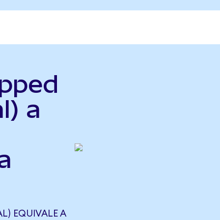
apped
l) a
a
L) EQUIVALE A