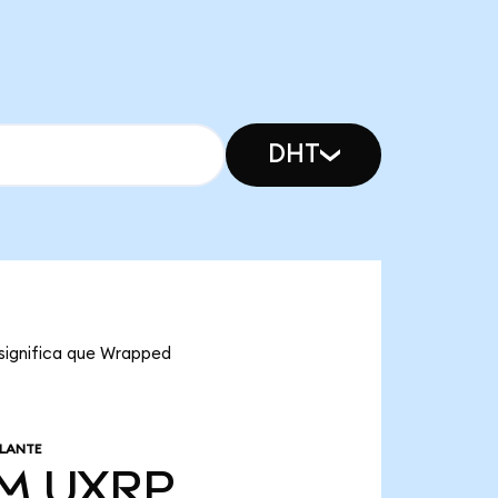
DHT
 significa que Wrapped
ULANTE
 M
UXRP