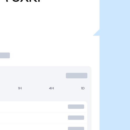
1H
4H
1D