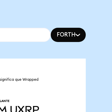
FORTH
 significa que Wrapped
ULANTE
 M
UXRP