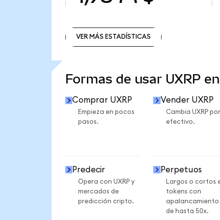
VER MÁS ESTADÍSTICAS
VER MÁS ESTADÍSTICAS
Formas de usar UXRP e
Comprar UXRP
Vender UXRP
Empieza en pocos
Cambia UXRP po
pasos.
efectivo.
Predecir
Perpetuos
Opera con UXRP y
Largos o cortos 
mercados de
tokens con
predicción cripto.
apalancamiento
de hasta 50x.