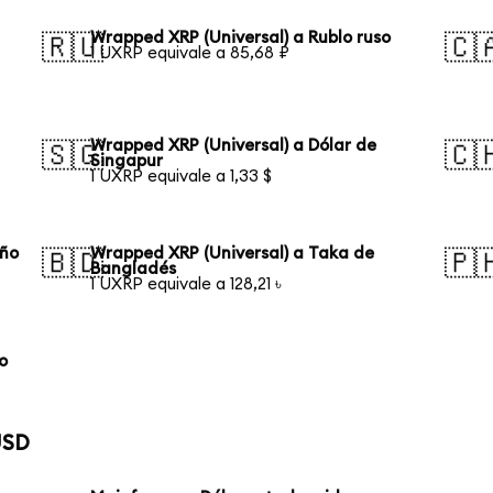
Wrapped XRP (Universal) a Rublo ruso
🇷🇺
🇨
1 UXRP equivale a 85,68 ₽
Wrapped XRP (Universal) a Dólar de
🇸🇬
🇨
Singapur
1 UXRP equivale a 1,33 $
eño
Wrapped XRP (Universal) a Taka de
🇧🇩
🇵
Bangladés
1 UXRP equivale a 128,21 ৳
o
USD