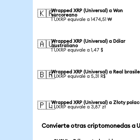
Wrapped XRP (Universal) a Won
🇰🇷
surcoreano
1 UXRP equivale a 1474,51 ₩
Wrapped XRP (Universal) a Dólar
🇦🇺
australiano
1 UXRP equivale a 1,47 $
Wrapped XRP (Universal) a Real brasil
🇧🇷
1 UXRP equivale a 5,31 R$
Wrapped XRP (Universal) a Złoty polac
🇵🇱
1 UXRP equivale a 3,87 zł
Convierte otras criptomonedas a 