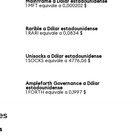
Mainframe a Dólar estadounidense
1 MFT equivale a 0,000202 $
Rarible a Dólar estadounidense
1 RARI equivale a 0,0834 $
Unisocks a Dólar estadounidense
1 SOCKS equivale a 4776,06 $
Ampleforth Governance a Dólar
estadounidense
1 FORTH equivale a 0,1997 $
es
s