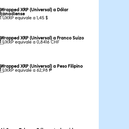
Wrapped XRP (Universal) a Dólar

canadiense
1 UXRP equivale a 1,45 $
Wrapped XRP (Universal) a Franco Suizo

1 UXRP equivale a 0,8416 CHF
Wrapped XRP (Universal) a Peso Filipino

1 UXRP equivale a 62,98 ₱