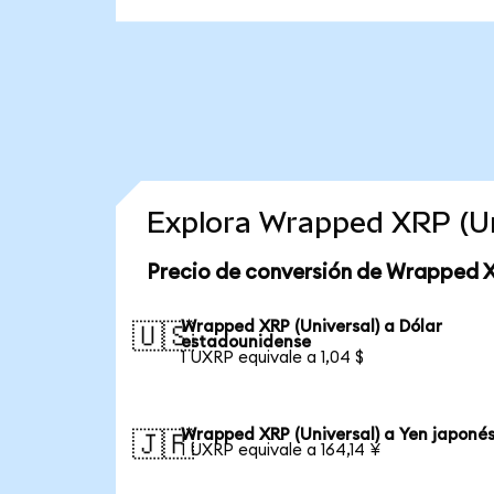
Explora Wrapped XRP (Un
Precio de conversión de Wrapped X
Wrapped XRP (Universal) a Dólar
🇺🇸
estadounidense
1 UXRP equivale a 1,04 $
Wrapped XRP (Universal) a Yen japoné
🇯🇵
1 UXRP equivale a 164,14 ¥