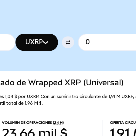
UXRP
rcado de Wrapped XRP (Universal)
es 1,04 $ por UXRP. Con un suministro circulante de 1,91 M UXRP,
il total de 1,98 M $.
VOLUMEN DE OPERACIONES
(24 H)
OFERTA CIRC
23,66 mil $
1,91