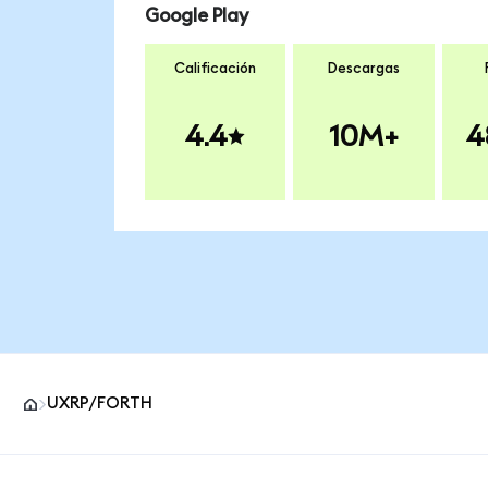
Google Play
Calificación
Descargas
4.4
10M+
4
UXRP/FORTH
Pie de página del sitio MetaMask