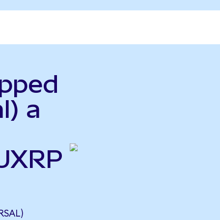
apped
l) a
(UXRP
RSAL)