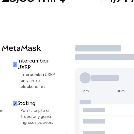
n MetaMask
Operar
Intercambiar
UXRP
r
Intercambia UXRP
en y entre
blockchains.
15m
30m
Staking
en
Pon tu cripto a
trabajar y gana
ingresos pasivos.