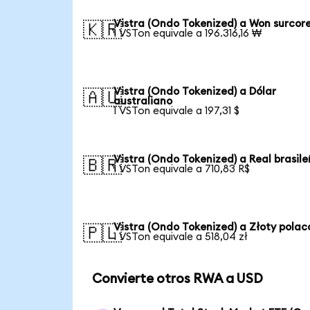
Vistra (Ondo Tokenized) a Won surcor
🇰🇷
1 VSTon equivale a 196.316,16 ₩
Vistra (Ondo Tokenized) a Dólar
🇦🇺
australiano
1 VSTon equivale a 197,31 $
Vistra (Ondo Tokenized) a Real brasil
🇧🇷
1 VSTon equivale a 710,83 R$
Vistra (Ondo Tokenized) a Złoty polac
🇵🇱
1 VSTon equivale a 518,04 zł
Convierte otros RWA a USD