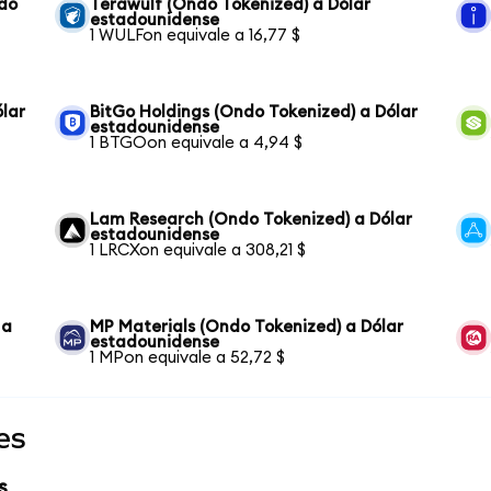
ndo
Terawulf (Ondo Tokenized) a Dólar
estadounidense
1 WULFon equivale a 16,77 $
lar
BitGo Holdings (Ondo Tokenized) a Dólar
estadounidense
1 BTGOon equivale a 4,94 $
Lam Research (Ondo Tokenized) a Dólar
estadounidense
1 LRCXon equivale a 308,21 $
 a
MP Materials (Ondo Tokenized) a Dólar
estadounidense
1 MPon equivale a 52,72 $
es
s