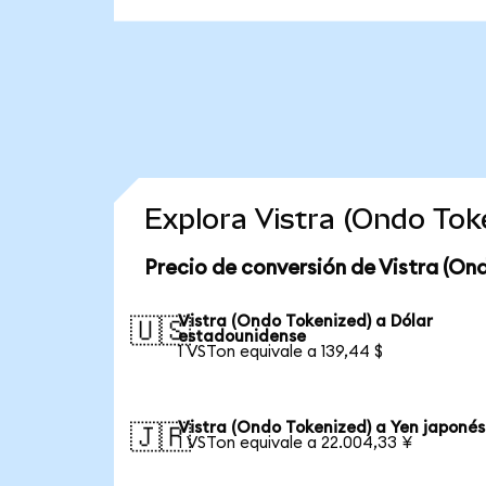
Explora Vistra (Ondo To
Precio de conversión de Vistra (On
Vistra (Ondo Tokenized) a Dólar
🇺🇸
estadounidense
1 VSTon equivale a 139,44 $
Vistra (Ondo Tokenized) a Yen japonés
🇯🇵
1 VSTon equivale a 22.004,33 ¥