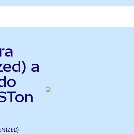
ra
zed) a
do
VSTon
NIZED)