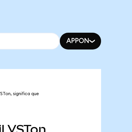
APPON
STon, significa que
l
VSTon