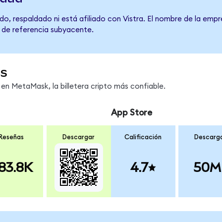
o, respaldado ni está afiliado con Vistra. El nombre de la empr
o de referencia subyacente.
os
n MetaMask, la billetera cripto más confiable.
App Store
Reseñas
Descargar
Calificación
Descarg
83.8K
4.7
50M