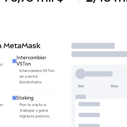
n MetaMask
Operar
Intercambiar
VSTon
or
Intercambia VSTon
en y entre
blockchains.
15m
30m
Staking
en
Pon tu cripto a
trabajar y gana
ingresos pasivos.