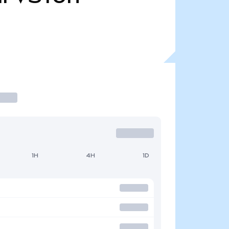
1H
4H
1D