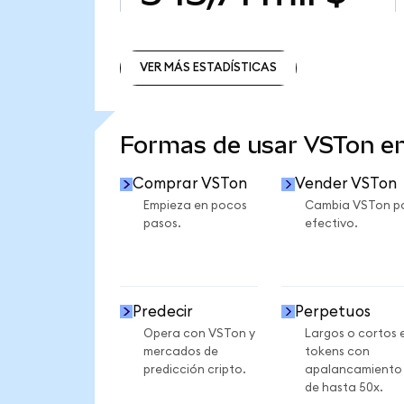
VER MÁS ESTADÍSTICAS
VER MÁS ESTADÍSTICAS
Formas de usar VSTon e
Comprar VSTon
Vender VSTon
Empieza en pocos
Cambia VSTon p
pasos.
efectivo.
Predecir
Perpetuos
Opera con VSTon y
Largos o cortos 
mercados de
tokens con
predicción cripto.
apalancamiento
de hasta 50x.