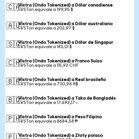
Vistra (Ondo Tokenized) a Dólar canadiense
🇨🇦
1 VSTon equivale a 199,95 $
Vistra (Ondo Tokenized) a Dólar australiano
🇦🇺
1 VSTon equivale a 202,97 $
Vistra (Ondo Tokenized) a Dólar de Singapur
🇸🇬
1 VSTon equivale a 183,01 $
Vistra (Ondo Tokenized) a Franco Suizo
🇨🇭
1 VSTon equivale a 115,92 CHF
Vistra (Ondo Tokenized) a Real brasileño
🇧🇷
1 VSTon equivale a 730,96 R$
Vistra (Ondo Tokenized) a Taka de Bangladés
🇧🇩
1 VSTon equivale a 17.692,17 ৳
Vistra (Ondo Tokenized) a Peso Filipino
🇵🇭
1 VSTon equivale a 8684,58 ₱
Vistra (Ondo Tokenized) a Złoty polaco
🇵🇱