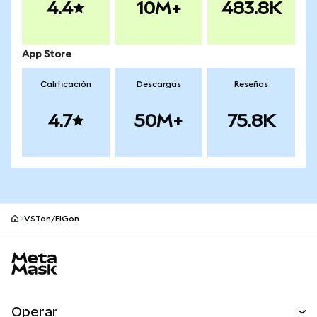
4.4
10M+
483.8K
App Store
Calificación
Descargas
Reseñas
4.7
50M+
75.8K
VSTon/FIGon
Pie de página del sitio MetaMask
Operar