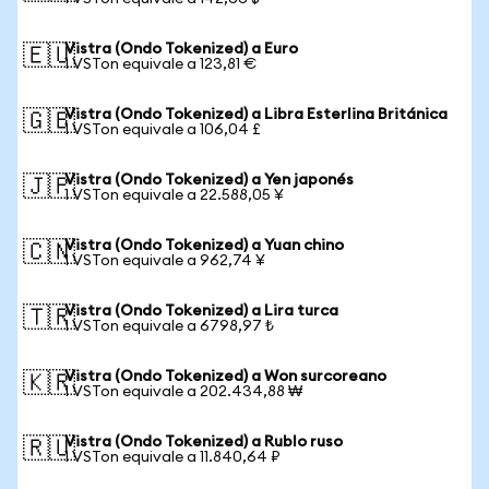
Vistra (Ondo Tokenized) a Euro
🇪🇺
1 VSTon equivale a 123,81 €
Vistra (Ondo Tokenized) a Libra Esterlina Británica
🇬🇧
1 VSTon equivale a 106,04 £
Vistra (Ondo Tokenized) a Yen japonés
🇯🇵
1 VSTon equivale a 22.588,05 ¥
Vistra (Ondo Tokenized) a Yuan chino
🇨🇳
1 VSTon equivale a 962,74 ¥
Vistra (Ondo Tokenized) a Lira turca
🇹🇷
1 VSTon equivale a 6798,97 ₺
Vistra (Ondo Tokenized) a Won surcoreano
🇰🇷
1 VSTon equivale a 202.434,88 ₩
Vistra (Ondo Tokenized) a Rublo ruso
🇷🇺
1 VSTon equivale a 11.840,64 ₽