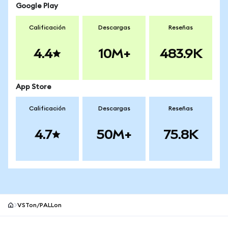
Google Play
Calificación
Descargas
Reseñas
4.4
10M+
483.9K
App Store
Calificación
Descargas
Reseñas
4.7
50M+
75.8K
VSTon/PALLon
Pie de página del sitio MetaMask