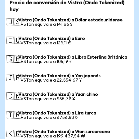
Precio de conversión de Vistra (Ondo Tokenized)
hoy
Vistra (Ondo Tokenized) a Dólar estadounidense
🇺🇸
1 VSTon equivale a 141,66 $
Vistra (Ondo Tokenized) a Euro
🇪🇺
1 VSTon equivale a 123,11 €
Vistra (Ondo Tokenized) a Libra Esterlina Británica
🇬🇧
1 VSTon equivale a 105,19 £
Vistra (Ondo Tokenized) a Yen japonés
🇯🇵
1 VSTon equivale a 22.354,67 ¥
Vistra (Ondo Tokenized) a Yuan chino
🇨🇳
1 VSTon equivale a 955,79 ¥
Vistra (Ondo Tokenized) a Lira turca
🇹🇷
1 VSTon equivale a 6756,83 ₺
Vistra (Ondo Tokenized) a Won surcoreano
🇰🇷
1 VSTon equivale a 199.437,54 ₩