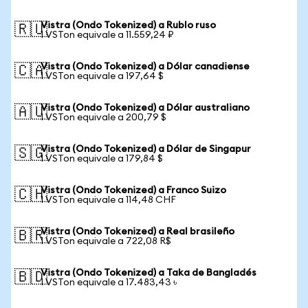
Vistra (Ondo Tokenized) a Rublo ruso
🇷🇺
1 VSTon equivale a 11.559,24 ₽
Vistra (Ondo Tokenized) a Dólar canadiense
🇨🇦
1 VSTon equivale a 197,64 $
Vistra (Ondo Tokenized) a Dólar australiano
🇦🇺
1 VSTon equivale a 200,79 $
Vistra (Ondo Tokenized) a Dólar de Singapur
🇸🇬
1 VSTon equivale a 179,84 $
Vistra (Ondo Tokenized) a Franco Suizo
🇨🇭
1 VSTon equivale a 114,48 CHF
Vistra (Ondo Tokenized) a Real brasileño
🇧🇷
1 VSTon equivale a 722,08 R$
Vistra (Ondo Tokenized) a Taka de Bangladés
🇧🇩
1 VSTon equivale a 17.483,43 ৳