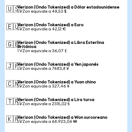
Verizon (Ondo Tokenized) a Dólar estadounidense
🇺🇸
1 VZon equivale a 48,53 $
Verizon (Ondo Tokenized) a Euro
🇪🇺
1 VZon equivale a 42,12 €
Verizon (Ondo Tokenized) a Libra Esterlina
🇬🇧
Británica
1 VZon equivale a 36,07 £
Verizon (Ondo Tokenized) a Yen japonés
🇯🇵
1 VZon equivale a 7683,8 ¥
Verizon (Ondo Tokenized) a Yuan chino
🇨🇳
1 VZon equivale a 327,46 ¥
Verizon (Ondo Tokenized) a Lira turca
🇹🇷
1 VZon equivale a 2315,02 ₺
Verizon (Ondo Tokenized) a Won surcoreano
🇰🇷
1 VZon equivale a 68.923,06 ₩