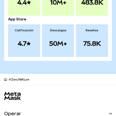
4.4
10M+
483.8K
App Store
Calificación
Descargas
Reseñas
4.7
50M+
75.8K
VZon/NIKLon
Pie de página del sitio MetaMask
Operar