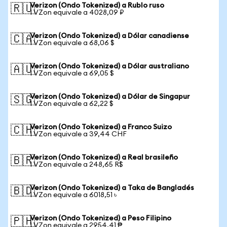
Verizon (Ondo Tokenized) a Rublo ruso
🇷🇺
1 VZon equivale a 4028,09 ₽
Verizon (Ondo Tokenized) a Dólar canadiense
🇨🇦
1 VZon equivale a 68,06 $
Verizon (Ondo Tokenized) a Dólar australiano
🇦🇺
1 VZon equivale a 69,05 $
Verizon (Ondo Tokenized) a Dólar de Singapur
🇸🇬
1 VZon equivale a 62,22 $
Verizon (Ondo Tokenized) a Franco Suizo
🇨🇭
1 VZon equivale a 39,44 CHF
Verizon (Ondo Tokenized) a Real brasileño
🇧🇷
1 VZon equivale a 248,65 R$
Verizon (Ondo Tokenized) a Taka de Bangladés
🇧🇩
1 VZon equivale a 6018,51 ৳
Verizon (Ondo Tokenized) a Peso Filipino
🇵🇭
1 VZon equivale a 2954,41 ₱