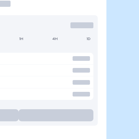
1H
4H
1D