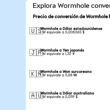
Explora Wormhole conve
Precio de conversión de Wormhole 
Wormhole a Dólar estadounidense
🇺🇸
1 W equivale a 0,008365 $
Wormhole a Yen japonés
🇯🇵
1 W equivale a 1,32 ¥
Wormhole a Won surcoreano
🇰🇷
1 W equivale a 11,88 ₩
Wormhole a Dólar australiano
🇦🇺
1 W equivale a 0,0119 $