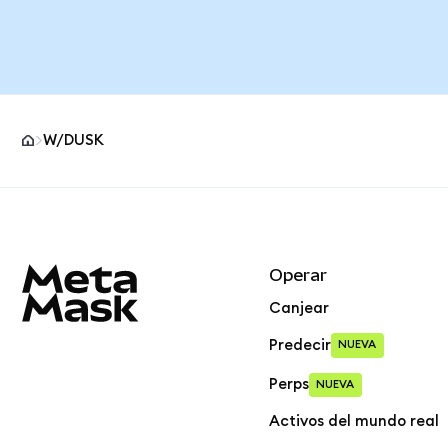
W/DUSK
Pie de página del sitio MetaMask
Operar
Canjear
Predecir
NUEVA
Perps
NUEVA
Activos del mundo real