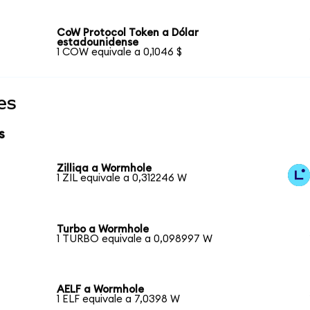
CoW Protocol Token a Dólar
estadounidense
1 COW equivale a 0,1046 $
es
s
Zilliqa a Wormhole
1 ZIL equivale a 0,312246 W
Turbo a Wormhole
1 TURBO equivale a 0,098997 W
AELF a Wormhole
1 ELF equivale a 7,0398 W