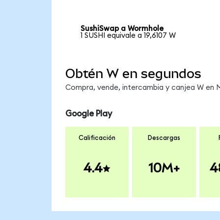
SushiSwap a Wormhole
1 SUSHI equivale a 19,6107 W
Obtén W en segundos
Compra, vende, intercambia y canjea W en Me
Google Play
Calificación
Descargas
4.4
10M+
4