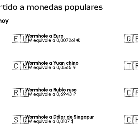
rtido a monedas populares
hoy
Wormhole a Euro
🇪🇺
🇬
1 W equivale a 0,007261 €
Wormhole a Yuan chino
🇨🇳
🇹
1 W equivale a 0,0565 ¥
Wormhole a Rublo ruso
🇷🇺
🇨
1 W equivale a 0,6943 ₽
Wormhole a Dólar de Singapur
🇸🇬
🇨
1 W equivale a 0,0107 $