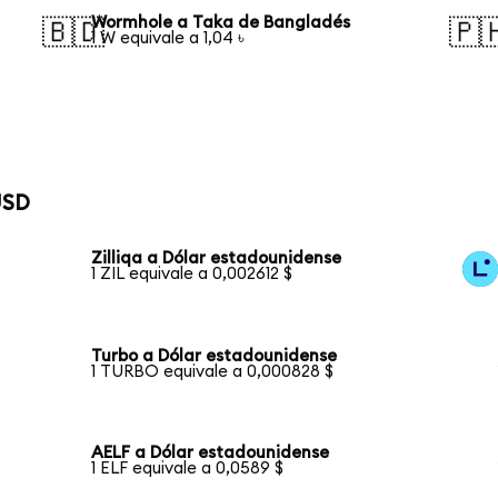
Wormhole a Taka de Bangladés
🇧🇩
🇵
1 W equivale a 1,04 ৳
USD
Zilliqa a Dólar estadounidense
1 ZIL equivale a 0,002612 $
Turbo a Dólar estadounidense
1 TURBO equivale a 0,000828 $
AELF a Dólar estadounidense
1 ELF equivale a 0,0589 $