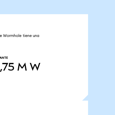
que Wormhole tiene una
LANTE
,75 M
W