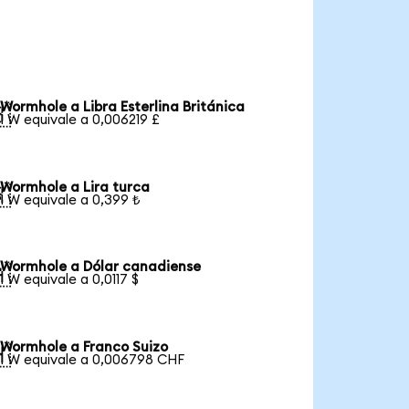
Wormhole a Libra Esterlina Británica

1 W equivale a 0,006219 £
Wormhole a Lira turca

1 W equivale a 0,399 ₺
Wormhole a Dólar canadiense

1 W equivale a 0,0117 $
Wormhole a Franco Suizo

1 W equivale a 0,006798 CHF