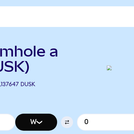
rmhole a
USK)
137647 DUSK
W