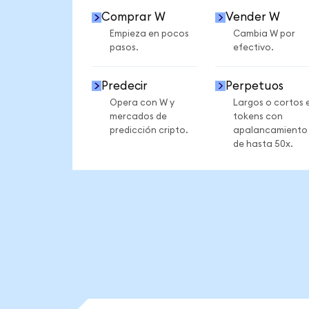
Comprar W
Vender W
Empieza en pocos
Cambia W por
pasos.
efectivo.
Predecir
Perpetuos
Opera con W y
Largos o cortos 
mercados de
tokens con
predicción cripto.
apalancamiento
de hasta 50x.