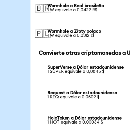
Wormhole a Real brasileño
🇧🇷
1 W equivale a 0,0429 R$
Wormhole a Złoty polaco
🇵🇱
1 W equivale a 0,0312 zł
Convierte otras criptomonedas a 
SuperVerse a Dólar estadounidense
1 SUPER equivale a 0,0845 $
Request a Dólar estadounidense
1 REQ equivale a 0,0509 $
HoloToken a Dólar estadounidense
1 HOT equivale a 0,00034 $