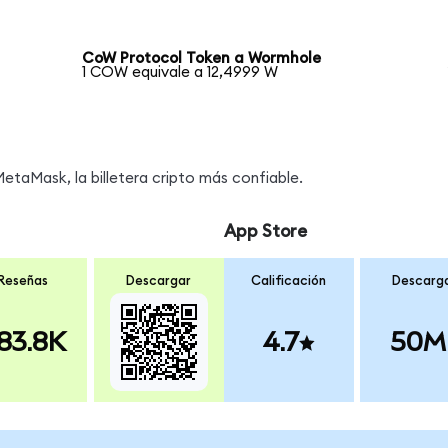
CoW Protocol Token a Wormhole
1 COW equivale a 12,4999 W
taMask, la billetera cripto más confiable.
App Store
Reseñas
Descargar
Calificación
Descarg
83.8K
4.7
50M