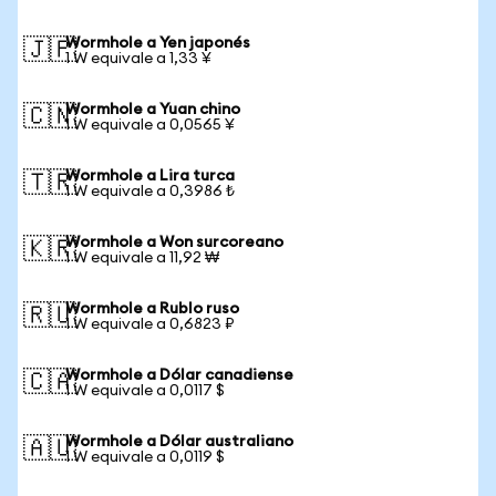
Wormhole a Yen japonés
🇯🇵
1 W equivale a 1,33 ¥
Wormhole a Yuan chino
🇨🇳
1 W equivale a 0,0565 ¥
Wormhole a Lira turca
🇹🇷
1 W equivale a 0,3986 ₺
Wormhole a Won surcoreano
🇰🇷
1 W equivale a 11,92 ₩
Wormhole a Rublo ruso
🇷🇺
1 W equivale a 0,6823 ₽
Wormhole a Dólar canadiense
🇨🇦
1 W equivale a 0,0117 $
Wormhole a Dólar australiano
🇦🇺
1 W equivale a 0,0119 $