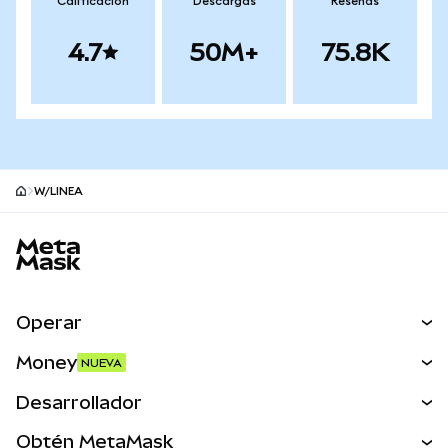
Calificación
Descargas
Reseñas
4.7
50M+
75.8K
W/LINEA
Pie de página del sitio MetaMask
Operar
Canjear
Money
NUEVA
Predecir
NUEVA
Comprar
Desarrollador
Perps
NUEVA
Tarjeta
Ver los documentos
Obtén MetaMask