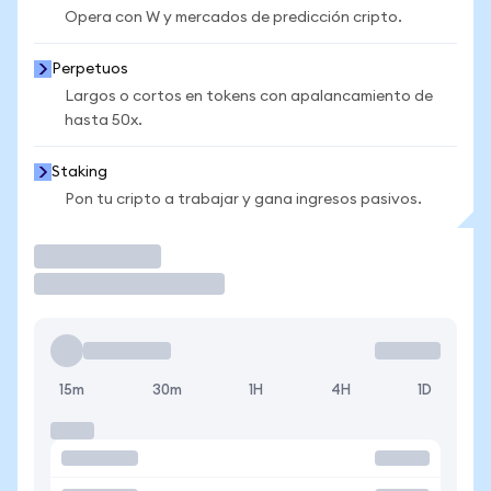
Opera con W y mercados de predicción cripto.
Perpetuos
Largos o cortos en tokens con apalancamiento de
hasta 50x.
Staking
Pon tu cripto a trabajar y gana ingresos pasivos.
Operar
15m
30m
1H
4H
1D