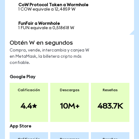
CoW Protocol Token a Wormhole
1 COW equivale a 12,4859 W
FunFair a Wormhole
1 FUN equivale a 0,518618 W
Obtén W en segundos
Compra, vende, intercambia y canjea W
en MetaMask, la billetera cripto más
confiable.
Google Play
Calificación
Descargas
Reseñas
4.4
10M+
483.7K
App Store