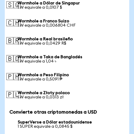
Wormhole a Dólar de Singapur
🇸🇬
1 W equivale a 0,0107 $
Wormhole a Franco Suizo
🇨🇭
1 W equivale a 0,006804 CHF
Wormhole a Real brasileño
🇧🇷
1 W equivale a 0,0429 R$
Wormhole a Taka de Bangladés
🇧🇩
1 W equivale a 1,04 ৳
Wormhole a Peso Filipino
🇵🇭
1 W equivale a 0,5091 ₱
Wormhole a Złoty polaco
🇵🇱
1 W equivale a 0,0313 zł
Convierte otras criptomonedas a USD
SuperVerse a Dólar estadounidense
1 SUPER equivale a 0,0845 $