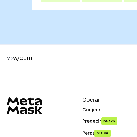
W/OETH
Pie de página del sitio MetaMask
Operar
Canjear
Predecir
NUEVA
Perps
NUEVA