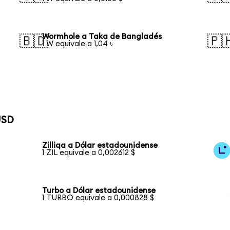
Wormhole a Taka de Bangladés
🇧🇩
🇵
1 W equivale a 1,04 ৳
USD
Zilliqa a Dólar estadounidense
1 ZIL equivale a 0,002612 $
Turbo a Dólar estadounidense
1 TURBO equivale a 0,000828 $