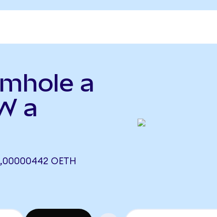
rmhole a
(W a
0,00000442 OETH