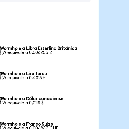
Wormhole a Libra Esterlina Británica

1 W equivale a 0,006255 £
Wormhole a Lira turca

1 W equivale a 0,4015 ₺
Wormhole a Dólar canadiense

1 W equivale a 0,0118 $
Wormhole a Franco Suizo

1 W equivale a 0,006833 CHF