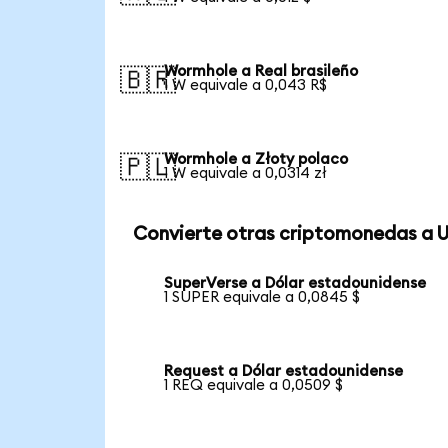
Wormhole a Real brasileño
🇧🇷
1 W equivale a 0,043 R$
Wormhole a Złoty polaco
🇵🇱
1 W equivale a 0,0314 zł
Convierte otras criptomonedas a 
SuperVerse a Dólar estadounidense
1 SUPER equivale a 0,0845 $
Request a Dólar estadounidense
1 REQ equivale a 0,0509 $