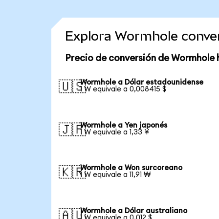
Explora Wormhole conve
Precio de conversión de Wormhole 
Wormhole a Dólar estadounidense
🇺🇸
1 W equivale a 0,008415 $
Wormhole a Yen japonés
🇯🇵
1 W equivale a 1,33 ¥
Wormhole a Won surcoreano
🇰🇷
1 W equivale a 11,91 ₩
Wormhole a Dólar australiano
🇦🇺
1 W equivale a 0,012 $