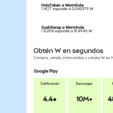
HoloToken a Wormhole
1 HOT equivale a 0,040379 W
SushiSwap a Wormhole
1 SUSHI equivale a 19,4945 W
Obtén W en segundos
Compra, vende, intercambia y canjea W en Me
Google Play
Calificación
Descargas
4.4
10M+
4