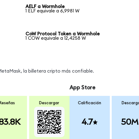
AELF a Wormhole
1 ELF equivale a 6,9981 W
CoW Protocol Token a Wormhole
1 COW equivale a 12,4258 W
taMask, la billetera cripto más confiable.
App Store
Reseñas
Descargar
Calificación
Descarg
83.8K
4.7
50M