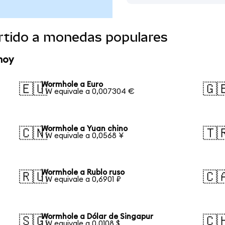
rtido a monedas populares
hoy
Wormhole a Euro
🇪🇺
🇬
1 W equivale a 0,007304 €
Wormhole a Yuan chino
🇨🇳
🇹
1 W equivale a 0,0568 ¥
Wormhole a Rublo ruso
🇷🇺
🇨
1 W equivale a 0,6901 ₽
Wormhole a Dólar de Singapur
🇸🇬
🇨
1 W equivale a 0,0108 $