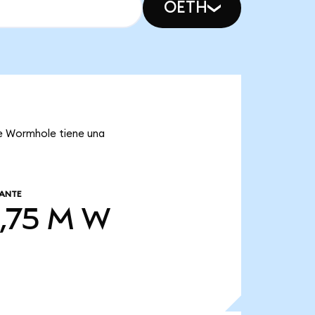
OETH
ue Wormhole tiene una
LANTE
,75 M
W