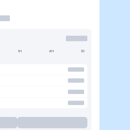
1H
4H
1D