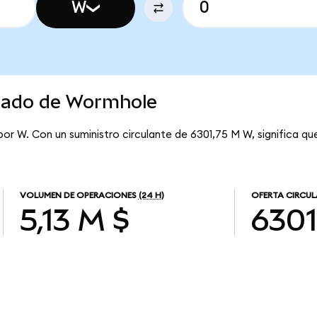
W
rcado de Wormhole
por W. Con un suministro circulante de 6301,75 M W, significa q
VOLUMEN DE OPERACIONES
(24 H)
OFERTA CIRCU
5,13 M $
6301