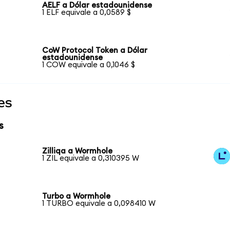
AELF a Dólar estadounidense
1 ELF equivale a 0,0589 $
CoW Protocol Token a Dólar
estadounidense
1 COW equivale a 0,1046 $
es
s
Zilliqa a Wormhole
1 ZIL equivale a 0,310395 W
Turbo a Wormhole
1 TURBO equivale a 0,098410 W