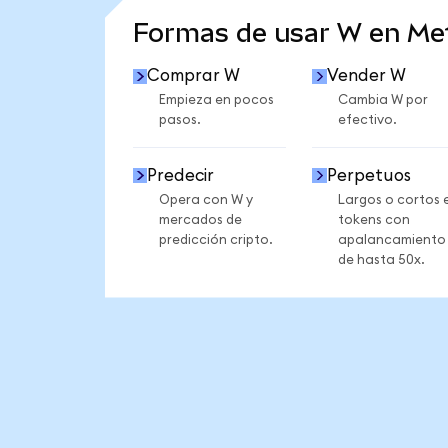
Formas de usar W en M
Comprar W
Vender W
Empieza en pocos
Cambia W por
pasos.
efectivo.
Predecir
Perpetuos
Opera con W y
Largos o cortos 
mercados de
tokens con
predicción cripto.
apalancamiento
de hasta 50x.