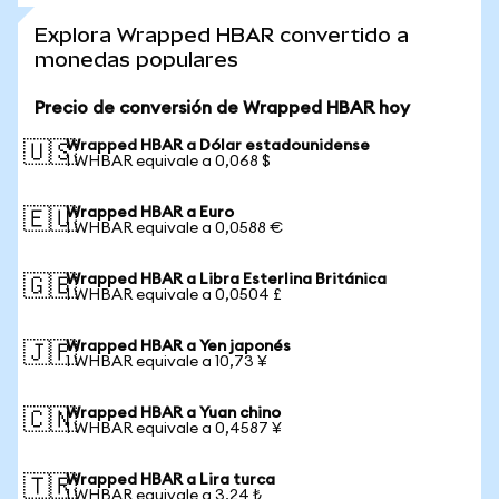
Explora Wrapped HBAR convertido a
monedas populares
Precio de conversión de Wrapped HBAR hoy
Wrapped HBAR a Dólar estadounidense
🇺🇸
1 WHBAR equivale a 0,068 $
Wrapped HBAR a Euro
🇪🇺
1 WHBAR equivale a 0,0588 €
Wrapped HBAR a Libra Esterlina Británica
🇬🇧
1 WHBAR equivale a 0,0504 £
Wrapped HBAR a Yen japonés
🇯🇵
1 WHBAR equivale a 10,73 ¥
Wrapped HBAR a Yuan chino
🇨🇳
1 WHBAR equivale a 0,4587 ¥
Wrapped HBAR a Lira turca
🇹🇷
1 WHBAR equivale a 3,24 ₺