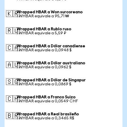
Wrapped HBAR a Won surcoreano
🇰🇷
1 WHBAR equivale a 95,71 ₩
Wrapped HBAR a Rublo ruso
🇷🇺
1 WHBAR equivale a 5,59 ₽
Wrapped HBAR a Dólar canadiense
🇨🇦
1 WHBAR equivale a 0,0948 $
Wrapped HBAR a Dólar australiano
🇦🇺
1 WHBAR equivale a 0,0962 $
Wrapped HBAR a Dólar de Singapur
🇸🇬
1 WHBAR equivale a 0,0869 $
Wrapped HBAR a Franco Suizo
🇨🇭
1 WHBAR equivale a 0,0549 CHF
Wrapped HBAR a Real brasileño
🇧🇷
1 WHBAR equivale a 0,3465 R$