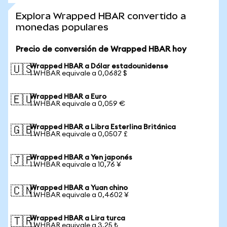
Explora Wrapped HBAR convertido a
monedas populares
Precio de conversión de Wrapped HBAR hoy
Wrapped HBAR a Dólar estadounidense
🇺🇸
1 WHBAR equivale a 0,0682 $
Wrapped HBAR a Euro
🇪🇺
1 WHBAR equivale a 0,059 €
Wrapped HBAR a Libra Esterlina Británica
🇬🇧
1 WHBAR equivale a 0,0507 £
Wrapped HBAR a Yen japonés
🇯🇵
1 WHBAR equivale a 10,76 ¥
Wrapped HBAR a Yuan chino
🇨🇳
1 WHBAR equivale a 0,4602 ¥
Wrapped HBAR a Lira turca
🇹🇷
1 WHBAR equivale a 3,25 ₺