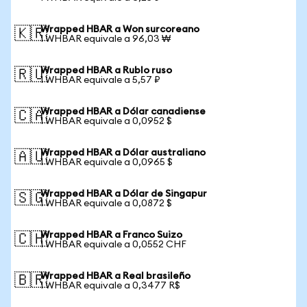
Wrapped HBAR a Won surcoreano
🇰🇷
1 WHBAR equivale a 96,03 ₩
Wrapped HBAR a Rublo ruso
🇷🇺
1 WHBAR equivale a 5,57 ₽
Wrapped HBAR a Dólar canadiense
🇨🇦
1 WHBAR equivale a 0,0952 $
Wrapped HBAR a Dólar australiano
🇦🇺
1 WHBAR equivale a 0,0965 $
Wrapped HBAR a Dólar de Singapur
🇸🇬
1 WHBAR equivale a 0,0872 $
Wrapped HBAR a Franco Suizo
🇨🇭
1 WHBAR equivale a 0,0552 CHF
Wrapped HBAR a Real brasileño
🇧🇷
1 WHBAR equivale a 0,3477 R$