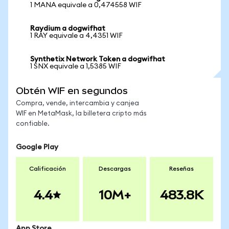
1 MANA equivale a 0,474558 WIF
Raydium a dogwifhat
1 RAY equivale a 4,4351 WIF
Synthetix Network Token a dogwifhat
1 SNX equivale a 1,5385 WIF
Obtén WIF en segundos
Compra, vende, intercambia y canjea
WIF en MetaMask, la billetera cripto más
confiable.
Google Play
Calificación
Descargas
Reseñas
4.4
10M+
483.8K
App Store