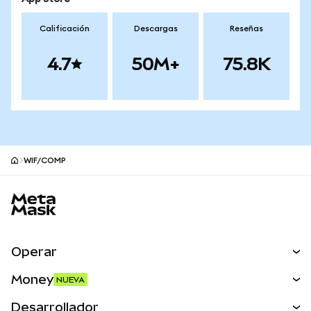
Calificación
Descargas
Reseñas
4.7
50M+
75.8K
WIF/COMP
Pie de página del sitio MetaMask
Operar
Canjear
Money
NUEVA
Predecir
NUEVA
Comprar
Desarrollador