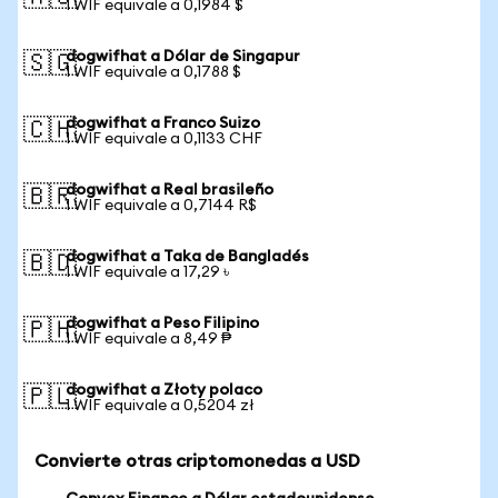
1 WIF equivale a 0,1984 $
dogwifhat a Dólar de Singapur
🇸🇬
1 WIF equivale a 0,1788 $
dogwifhat a Franco Suizo
🇨🇭
1 WIF equivale a 0,1133 CHF
dogwifhat a Real brasileño
🇧🇷
1 WIF equivale a 0,7144 R$
dogwifhat a Taka de Bangladés
🇧🇩
1 WIF equivale a 17,29 ৳
dogwifhat a Peso Filipino
🇵🇭
1 WIF equivale a 8,49 ₱
dogwifhat a Złoty polaco
🇵🇱
1 WIF equivale a 0,5204 zł
Convierte otras criptomonedas a USD