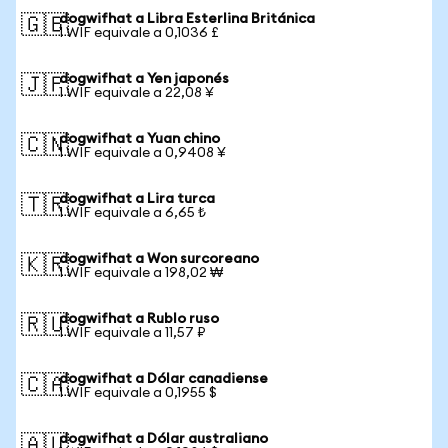
dogwifhat a Libra Esterlina Británica
🇬🇧
1 WIF equivale a 0,1036 £
dogwifhat a Yen japonés
🇯🇵
1 WIF equivale a 22,08 ¥
dogwifhat a Yuan chino
🇨🇳
1 WIF equivale a 0,9408 ¥
dogwifhat a Lira turca
🇹🇷
1 WIF equivale a 6,65 ₺
dogwifhat a Won surcoreano
🇰🇷
1 WIF equivale a 198,02 ₩
dogwifhat a Rublo ruso
🇷🇺
1 WIF equivale a 11,57 ₽
dogwifhat a Dólar canadiense
🇨🇦
1 WIF equivale a 0,1955 $
dogwifhat a Dólar australiano
🇦🇺