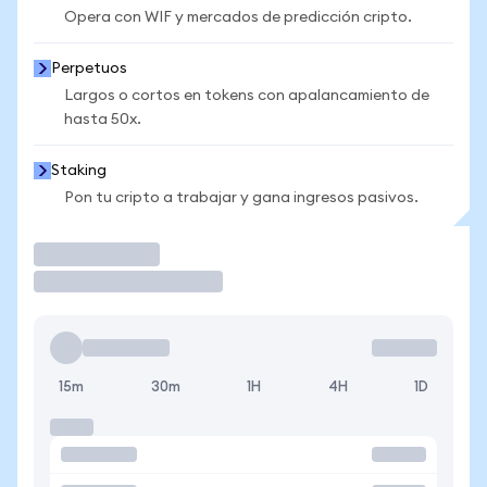
Opera con WIF y mercados de predicción cripto.
Perpetuos
Largos o cortos en tokens con apalancamiento de
hasta 50x.
Staking
Pon tu cripto a trabajar y gana ingresos pasivos.
Operar
15m
30m
1H
4H
1D