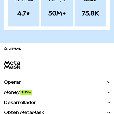
Calificación
Descargas
Reseñas
4.7
50M+
75.8K
WIF/RAIL
Pie de página del sitio MetaMask
Operar
Canjear
Money
NUEVA
Predecir
NUEVA
Comprar
Desarrollador
Perps
NUEVA
Tarjeta
Ver los documentos
Obtén MetaMask