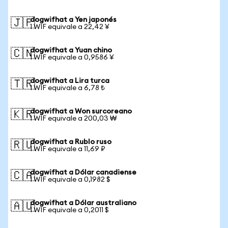
dogwifhat a Yen japonés
🇯🇵
1 WIF equivale a 22,42 ¥
dogwifhat a Yuan chino
🇨🇳
1 WIF equivale a 0,9586 ¥
dogwifhat a Lira turca
🇹🇷
1 WIF equivale a 6,78 ₺
dogwifhat a Won surcoreano
🇰🇷
1 WIF equivale a 200,03 ₩
dogwifhat a Rublo ruso
🇷🇺
1 WIF equivale a 11,69 ₽
dogwifhat a Dólar canadiense
🇨🇦
1 WIF equivale a 0,1982 $
dogwifhat a Dólar australiano
🇦🇺
1 WIF equivale a 0,2011 $