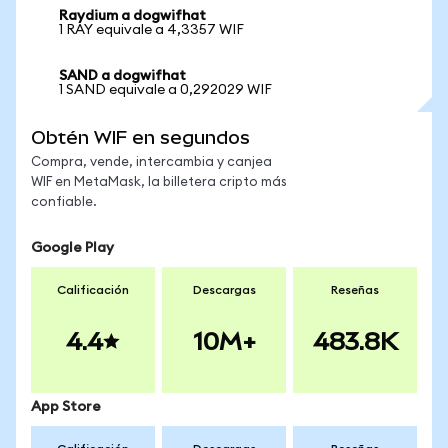
Raydium a dogwifhat
1 RAY equivale a 4,3357 WIF
SAND a dogwifhat
1 SAND equivale a 0,292029 WIF
Obtén WIF en segundos
Compra, vende, intercambia y canjea
WIF en MetaMask, la billetera cripto más
confiable.
Google Play
Calificación
Descargas
Reseñas
4.4
10M+
483.8K
App Store