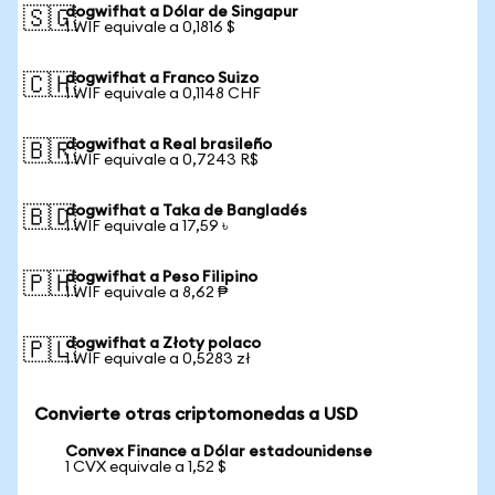
dogwifhat a Dólar de Singapur
🇸🇬
1 WIF equivale a 0,1816 $
dogwifhat a Franco Suizo
🇨🇭
1 WIF equivale a 0,1148 CHF
dogwifhat a Real brasileño
🇧🇷
1 WIF equivale a 0,7243 R$
dogwifhat a Taka de Bangladés
🇧🇩
1 WIF equivale a 17,59 ৳
dogwifhat a Peso Filipino
🇵🇭
1 WIF equivale a 8,62 ₱
dogwifhat a Złoty polaco
🇵🇱
1 WIF equivale a 0,5283 zł
Convierte otras criptomonedas a USD
Convex Finance a Dólar estadounidense
1 CVX equivale a 1,52 $