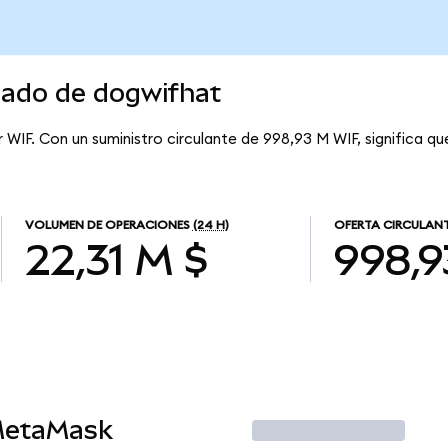
cado de dogwifhat
r WIF. Con un suministro circulante de 998,93 M WIF, significa q
VOLUMEN DE OPERACIONES
(24 H)
OFERTA CIRCULAN
22,31 M $
998,9
MetaMask
Operar