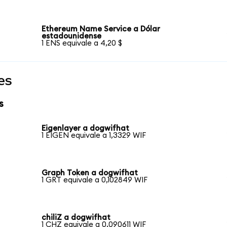
Ethereum Name Service a Dólar
estadounidense
1 ENS equivale a 4,20 $
es
s
Eigenlayer a dogwifhat
1 EIGEN equivale a 1,3329 WIF
Graph Token a dogwifhat
1 GRT equivale a 0,102849 WIF
chiliZ a dogwifhat
1 CHZ equivale a 0,090611 WIF