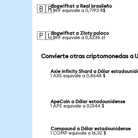
dogwifhat a Real brasileño
🇧🇷
1 WIF equivale a 0,7193 R$
dogwifhat a Złoty polaco
🇵🇱
1 WIF equivale a 0,5235 zł
Convierte otras criptomonedas a 
Axie Infinity Shard a Dólar estadouni
1 AXS equivale a 0,8648 $
ApeCoin a Dólar estadounidense
1 APE equivale a 0,1344 $
Compound a Dólar estadounidense
1 COMP equivale a 16,32 $