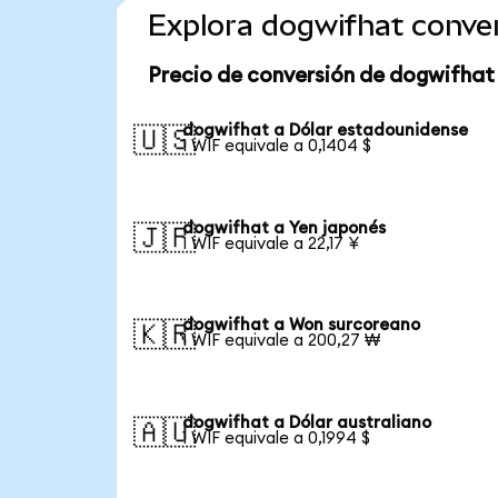
Explora dogwifhat conve
Precio de conversión de dogwifhat
dogwifhat a Dólar estadounidense
🇺🇸
1 WIF equivale a 0,1404 $
dogwifhat a Yen japonés
🇯🇵
1 WIF equivale a 22,17 ¥
dogwifhat a Won surcoreano
🇰🇷
1 WIF equivale a 200,27 ₩
dogwifhat a Dólar australiano
🇦🇺
1 WIF equivale a 0,1994 $