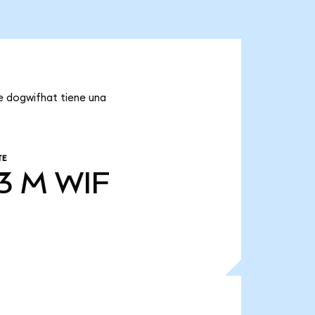
ue dogwifhat tiene una
TE
3 M
WIF