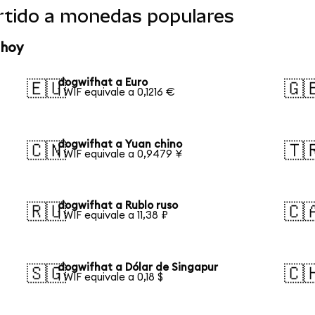
rtido a monedas populares
 hoy
dogwifhat a Euro
🇪🇺
🇬
1 WIF equivale a 0,1216 €
dogwifhat a Yuan chino
🇨🇳
🇹
1 WIF equivale a 0,9479 ¥
dogwifhat a Rublo ruso
🇷🇺
🇨
1 WIF equivale a 11,38 ₽
dogwifhat a Dólar de Singapur
🇸🇬
🇨
1 WIF equivale a 0,18 $