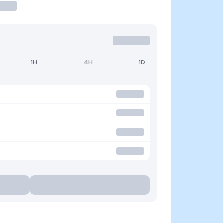
1H
4H
1D