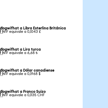
dogwifhat a Libra Esterlina Británica

1 WIF equivale a 0,1043 £
dogwifhat a Lira turca

1 WIF equivale a 6,68 ₺
dogwifhat a Dólar canadiense

1 WIF equivale a 0,1968 $
dogwifhat a Franco Suizo

1 WIF equivale a 0,1135 CHF