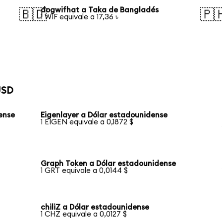
dogwifhat a Taka de Bangladés
🇧🇩
🇵
1 WIF equivale a 17,36 ৳
USD
dense
Eigenlayer a Dólar estadounidense
1 EIGEN equivale a 0,1872 $
Graph Token a Dólar estadounidense
1 GRT equivale a 0,0144 $
chiliZ a Dólar estadounidense
1 CHZ equivale a 0,0127 $