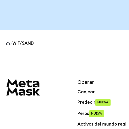
WIF/SAND
Pie de página del sitio MetaMask
Operar
Canjear
Predecir
NUEVA
Perps
NUEVA
Activos del mundo real