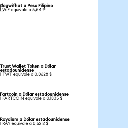
dogwifhat a Peso Filipino

1 WIF equivale a 8,54 ₱
Trust Wallet Token a Dólar
estadounidense
1 TWT equivale a 0,3628 $
Fartcoin a Dólar estadounidense
1 FARTCOIN equivale a 0,1335 $
Raydium a Dólar estadounidense
1 RAY equivale a 0,6212 $