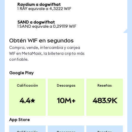
Raydium a dogwifhat
1 RAY equivale a 4,3222 WIF
SAND a dogwifhat
1 SAND equivale a 0,291119 WIF
Obtén WIF en segundos
Compra, vende, intercambia y canjea
WIF en MetaMask, la billetera cripto más
confiable.
Google Play
Calificación
Descargas
Reseñas
4.4
10M+
483.9K
App Store