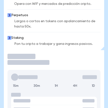
Opera con WIF y mercados de predicción cripto.
Perpetuos
Largos o cortos en tokens con apalancamiento de
hasta 50x.
Staking
Pon tu cripto a trabajar y gana ingresos pasivos.
Operar
15m
30m
1H
4H
1D