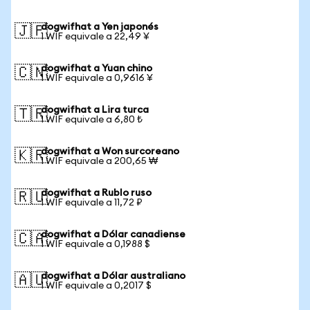
dogwifhat a Yen japonés
🇯🇵
1 WIF equivale a 22,49 ¥
dogwifhat a Yuan chino
🇨🇳
1 WIF equivale a 0,9616 ¥
dogwifhat a Lira turca
🇹🇷
1 WIF equivale a 6,80 ₺
dogwifhat a Won surcoreano
🇰🇷
1 WIF equivale a 200,65 ₩
dogwifhat a Rublo ruso
🇷🇺
1 WIF equivale a 11,72 ₽
dogwifhat a Dólar canadiense
🇨🇦
1 WIF equivale a 0,1988 $
dogwifhat a Dólar australiano
🇦🇺
1 WIF equivale a 0,2017 $