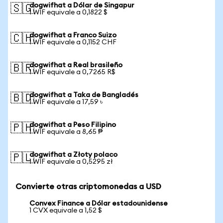
dogwifhat a Dólar de Singapur
🇸🇬
1 WIF equivale a 0,1822 $
dogwifhat a Franco Suizo
🇨🇭
1 WIF equivale a 0,1152 CHF
dogwifhat a Real brasileño
🇧🇷
1 WIF equivale a 0,7265 R$
dogwifhat a Taka de Bangladés
🇧🇩
1 WIF equivale a 17,59 ৳
dogwifhat a Peso Filipino
🇵🇭
1 WIF equivale a 8,65 ₱
dogwifhat a Złoty polaco
🇵🇱
1 WIF equivale a 0,5295 zł
Convierte otras criptomonedas a USD
Convex Finance a Dólar estadounidense
1 CVX equivale a 1,52 $