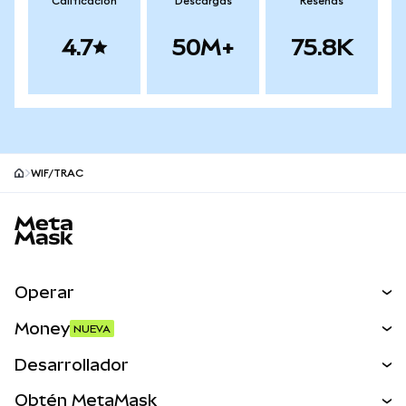
Calificación
Descargas
Reseñas
4.7
50M+
75.8K
WIF/TRAC
Pie de página del sitio MetaMask
Operar
Canjear
Money
NUEVA
Predecir
NUEVA
Comprar
Desarrollador
Perps
NUEVA
Tarjeta
Ver los documentos
Obtén MetaMask