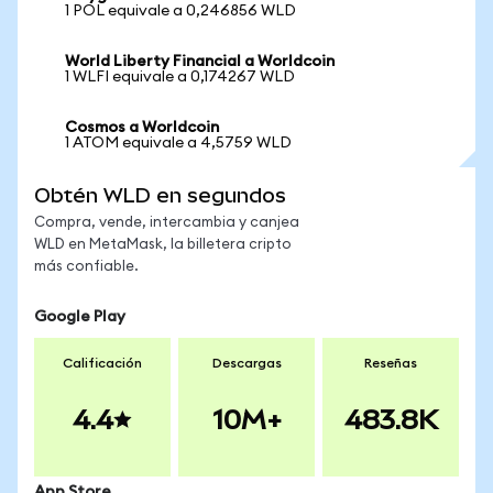
1 POL equivale a 0,246856 WLD
World Liberty Financial a Worldcoin
1 WLFI equivale a 0,174267 WLD
Cosmos a Worldcoin
1 ATOM equivale a 4,5759 WLD
Obtén WLD en segundos
Compra, vende, intercambia y canjea
WLD en MetaMask, la billetera cripto
más confiable.
Google Play
Calificación
Descargas
Reseñas
4.4
10M+
483.8K
App Store