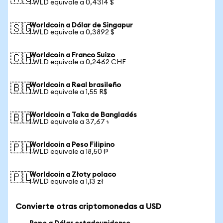
1 WLD equivale a 0,4314 $
Worldcoin a Dólar de Singapur
🇸🇬
1 WLD equivale a 0,3892 $
Worldcoin a Franco Suizo
🇨🇭
1 WLD equivale a 0,2462 CHF
Worldcoin a Real brasileño
🇧🇷
1 WLD equivale a 1,55 R$
Worldcoin a Taka de Bangladés
🇧🇩
1 WLD equivale a 37,67 ৳
Worldcoin a Peso Filipino
🇵🇭
1 WLD equivale a 18,50 ₱
Worldcoin a Złoty polaco
🇵🇱
1 WLD equivale a 1,13 zł
Convierte otras criptomonedas a USD