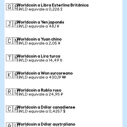
Worldcoin a Libra Esterlina Británica
🇬🇧
1 WLD equivale a 0,226 £
Worldcoin a Yen japonés
🇯🇵
1 WLD equivale a 48,1 ¥
Worldcoin a Yuan chino
🇨🇳
1 WLD equivale a 2,05 ¥
Worldcoin a Lira turca
🇹🇷
1 WLD equivale a 14,49 ₺
Worldcoin a Won surcoreano
🇰🇷
1 WLD equivale a 430,19 ₩
Worldcoin a Rublo ruso
🇷🇺
1 WLD equivale a 24,95 ₽
Worldcoin a Dólar canadiense
🇨🇦
1 WLD equivale a 0,4257 $
Worldcoin a Dólar australiano
🇦🇺