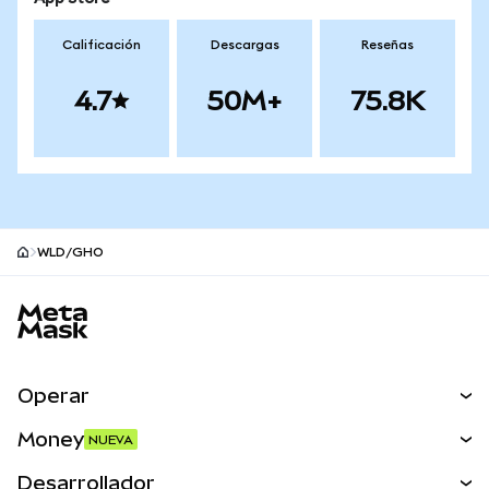
Calificación
Descargas
Reseñas
4.7
50M+
75.8K
WLD/GHO
Pie de página del sitio MetaMask
Operar
Canjear
Money
NUEVA
Predecir
NUEVA
Comprar
Desarrollador