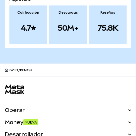
Calificación
Descargas
Reseñas
4.7
50M+
75.8K
WLD/PENGU
Pie de página del sitio MetaMask
Operar
Canjear
Money
NUEVA
Predecir
NUEVA
Comprar
Desarrollador