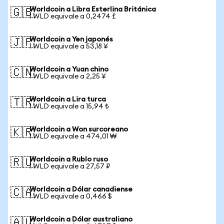
Worldcoin a Libra Esterlina Británica
🇬🇧
1 WLD equivale a 0,2474 £
Worldcoin a Yen japonés
🇯🇵
1 WLD equivale a 53,18 ¥
Worldcoin a Yuan chino
🇨🇳
1 WLD equivale a 2,25 ¥
Worldcoin a Lira turca
🇹🇷
1 WLD equivale a 15,94 ₺
Worldcoin a Won surcoreano
🇰🇷
1 WLD equivale a 474,01 ₩
Worldcoin a Rublo ruso
🇷🇺
1 WLD equivale a 27,57 ₽
Worldcoin a Dólar canadiense
🇨🇦
1 WLD equivale a 0,466 $
Worldcoin a Dólar australiano
🇦🇺