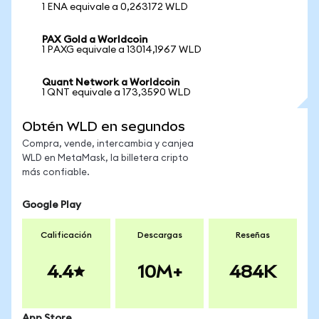
1 ENA equivale a 0,263172 WLD
PAX Gold a Worldcoin
1 PAXG equivale a 13014,1967 WLD
Quant Network a Worldcoin
1 QNT equivale a 173,3590 WLD
Obtén WLD en segundos
Compra, vende, intercambia y canjea
WLD en MetaMask, la billetera cripto
más confiable.
Google Play
Calificación
Descargas
Reseñas
4.4
10M+
484K
App Store