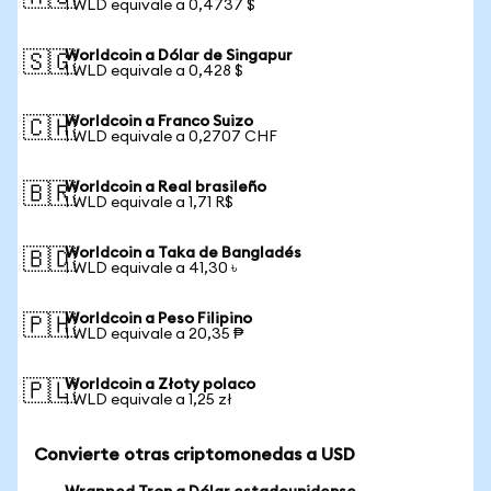
1 WLD equivale a 0,4737 $
Worldcoin a Dólar de Singapur
🇸🇬
1 WLD equivale a 0,428 $
Worldcoin a Franco Suizo
🇨🇭
1 WLD equivale a 0,2707 CHF
Worldcoin a Real brasileño
🇧🇷
1 WLD equivale a 1,71 R$
Worldcoin a Taka de Bangladés
🇧🇩
1 WLD equivale a 41,30 ৳
Worldcoin a Peso Filipino
🇵🇭
1 WLD equivale a 20,35 ₱
Worldcoin a Złoty polaco
🇵🇱
1 WLD equivale a 1,25 zł
Convierte otras criptomonedas a USD