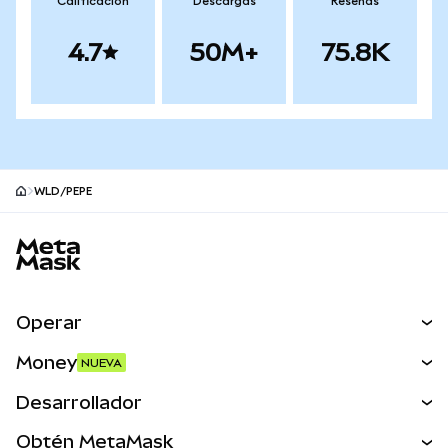
Calificación
Descargas
Reseñas
4.7
50M+
75.8K
WLD/PEPE
Pie de página del sitio MetaMask
Operar
Canjear
Money
NUEVA
Predecir
NUEVA
Comprar
Desarrollador
Perps
NUEVA
Tarjeta
Ver los documentos
Obtén MetaMask