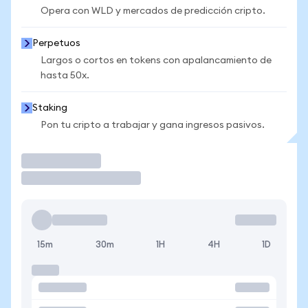
Opera con WLD y mercados de predicción cripto.
Perpetuos
Largos o cortos en tokens con apalancamiento de
hasta 50x.
Staking
Pon tu cripto a trabajar y gana ingresos pasivos.
Operar
15m
30m
1H
4H
1D