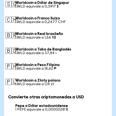
Worldcoin a Dólar de Singapur
🇸🇬
1 WLD equivale a 0,3917 $
Worldcoin a Franco Suizo
🇨🇭
1 WLD equivale a 0,2477 CHF
Worldcoin a Real brasileño
🇧🇷
1 WLD equivale a 1,56 R$
Worldcoin a Taka de Bangladés
🇧🇩
1 WLD equivale a 37,84 ৳
Worldcoin a Peso Filipino
🇵🇭
1 WLD equivale a 18,62 ₱
Worldcoin a Złoty polaco
🇵🇱
1 WLD equivale a 1,14 zł
Convierte otras criptomonedas a USD
Pepe a Dólar estadounidense
1 PEPE equivale a 0,00000281 $