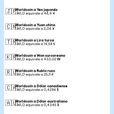
Worldcoin a Yen japonés
🇯🇵
1 WLD equivale a 48,4 ¥
Worldcoin a Yuan chino
🇨🇳
1 WLD equivale a 2,06 ¥
Worldcoin a Lira turca
🇹🇷
1 WLD equivale a 14,58 ₺
Worldcoin a Won surcoreano
🇰🇷
1 WLD equivale a 433,02 ₩
Worldcoin a Rublo ruso
🇷🇺
1 WLD equivale a 25,11 ₽
Worldcoin a Dólar canadiense
🇨🇦
1 WLD equivale a 0,4286 $
Worldcoin a Dólar australiano
🇦🇺
1 WLD equivale a 0,4345 $