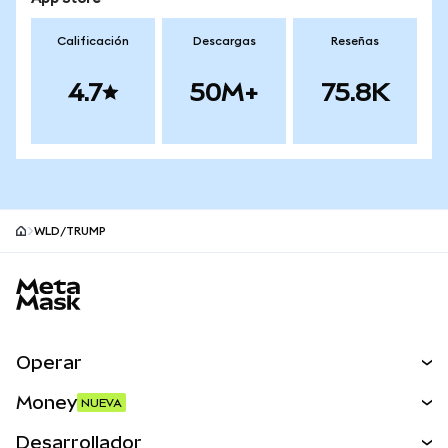
Calificación
Descargas
Reseñas
4.7
50M+
75.8K
WLD/TRUMP
Pie de página del sitio MetaMask
Operar
Canjear
Money
NUEVA
Predecir
NUEVA
Comprar
Desarrollador