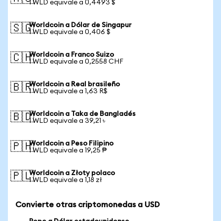
1 WLD equivale a 0,4493 $
Worldcoin a Dólar de Singapur
🇸🇬
1 WLD equivale a 0,406 $
Worldcoin a Franco Suizo
🇨🇭
1 WLD equivale a 0,2558 CHF
Worldcoin a Real brasileño
🇧🇷
1 WLD equivale a 1,63 R$
Worldcoin a Taka de Bangladés
🇧🇩
1 WLD equivale a 39,21 ৳
Worldcoin a Peso Filipino
🇵🇭
1 WLD equivale a 19,25 ₱
Worldcoin a Złoty polaco
🇵🇱
1 WLD equivale a 1,18 zł
Convierte otras criptomonedas a USD