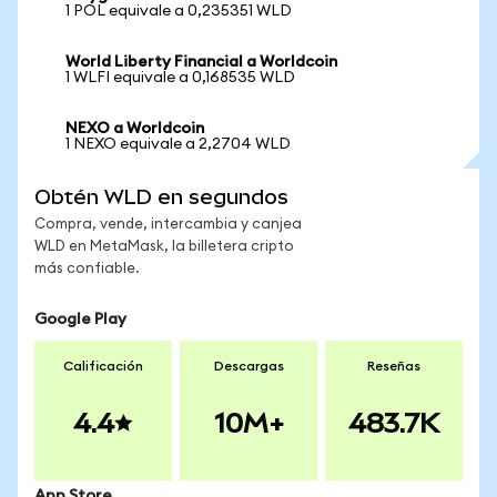
1 POL equivale a 0,235351 WLD
World Liberty Financial a Worldcoin
1 WLFI equivale a 0,168535 WLD
NEXO a Worldcoin
1 NEXO equivale a 2,2704 WLD
Obtén WLD en segundos
Compra, vende, intercambia y canjea
WLD en MetaMask, la billetera cripto
más confiable.
Google Play
Calificación
Descargas
Reseñas
4.4
10M+
483.7K
App Store