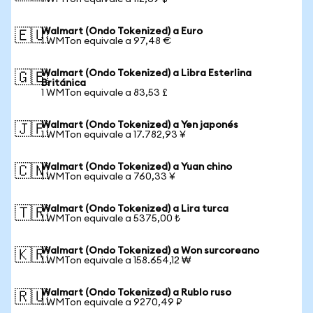
Walmart (Ondo Tokenized) a Euro
🇪🇺
1 WMTon equivale a 97,48 €
Walmart (Ondo Tokenized) a Libra Esterlina
🇬🇧
Británica
1 WMTon equivale a 83,53 £
Walmart (Ondo Tokenized) a Yen japonés
🇯🇵
1 WMTon equivale a 17.782,93 ¥
Walmart (Ondo Tokenized) a Yuan chino
🇨🇳
1 WMTon equivale a 760,33 ¥
Walmart (Ondo Tokenized) a Lira turca
🇹🇷
1 WMTon equivale a 5375,00 ₺
Walmart (Ondo Tokenized) a Won surcoreano
🇰🇷
1 WMTon equivale a 158.654,12 ₩
Walmart (Ondo Tokenized) a Rublo ruso
🇷🇺
1 WMTon equivale a 9270,49 ₽