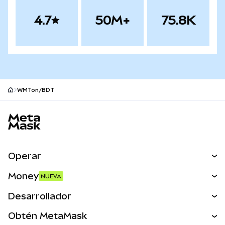
4.7
50M+
75.8K
WMTon/BDT
Pie de página del sitio MetaMask
Operar
Canjear
Money
NUEVA
Predecir
NUEVA
Comprar
Desarrollador
Perps
NUEVA
Tarjeta
Ver los documentos
Obtén MetaMask
Activos del mundo real
mUSD
NUEVA
Panel