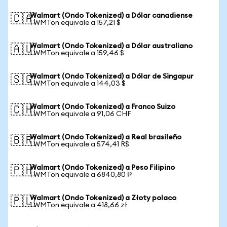
Walmart (Ondo Tokenized) a Dólar canadiense
🇨🇦
1 WMTon equivale a 157,21 $
Walmart (Ondo Tokenized) a Dólar australiano
🇦🇺
1 WMTon equivale a 159,46 $
Walmart (Ondo Tokenized) a Dólar de Singapur
🇸🇬
1 WMTon equivale a 144,03 $
Walmart (Ondo Tokenized) a Franco Suizo
🇨🇭
1 WMTon equivale a 91,06 CHF
Walmart (Ondo Tokenized) a Real brasileño
🇧🇷
1 WMTon equivale a 574,41 R$
Walmart (Ondo Tokenized) a Peso Filipino
🇵🇭
1 WMTon equivale a 6840,80 ₱
Walmart (Ondo Tokenized) a Złoty polaco
🇵🇱
1 WMTon equivale a 418,66 zł