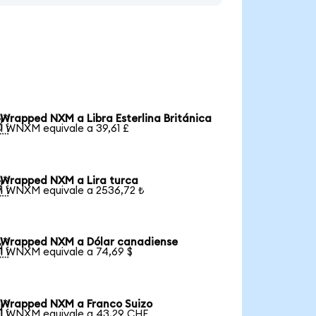
Wrapped NXM a Libra Esterlina Británica

1 WNXM equivale a 39,61 £
Wrapped NXM a Lira turca

1 WNXM equivale a 2536,72 ₺
Wrapped NXM a Dólar canadiense

1 WNXM equivale a 74,69 $
Wrapped NXM a Franco Suizo

1 WNXM equivale a 43,29 CHF