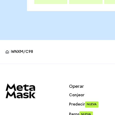
WNXM/C98
Pie de página del sitio MetaMask
Operar
Canjear
Predecir
NUEVA
Perps
NUEVA