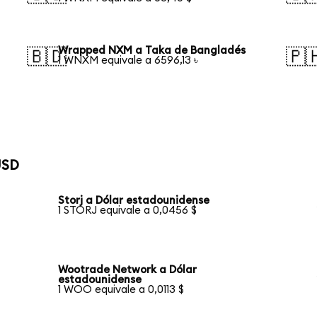
Wrapped NXM a Taka de Bangladés
🇧🇩
🇵
1 WNXM equivale a 6596,13 ৳
USD
Storj a Dólar estadounidense
1 STORJ equivale a 0,0456 $
Wootrade Network a Dólar
estadounidense
1 WOO equivale a 0,0113 $