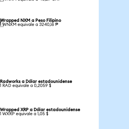
Wrapped NXM a Peso Filipino

1 WNXM equivale a 3240,16 ₱
Radworks a Dólar estadounidense
1 RAD equivale a 0,2059 $
Wrapped XRP a Dólar estadounidense
1 WXRP equivale a 1,05 $