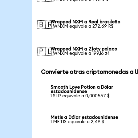
Wrapped NXM a Real brasileño
🇧🇷
1 WNXM equivale a 272,69 R$
Wrapped NXM a Złoty polaco
🇵🇱
1 WNXM equivale a 199,16 zł
Convierte otras criptomonedas a 
Smooth Love Potion a Dólar
estadounidense
1 SLP equivale a 0,000557 $
Metis a Dólar estadounidense
1 METIS equivale a 2,49 $