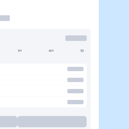
1H
4H
1D