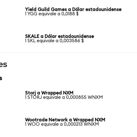
Yield Guild Games a Dólar estadounidense
1 YGG equivale a 0,0188 $
SKALE a Dólar estadounidense
1 SKL equivale a 0,003586 $
es
s
Storj a Wrapped NXM
1 STORJ equivale a 0,000855 WNXM
Wootrade Network a Wrapped NXM
1 WOO equivale a 0,000213 WNXM