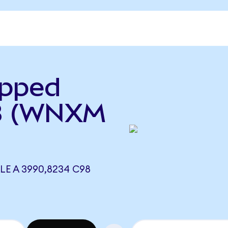
apped
8 (WNXM
E A 3990,8234 C98