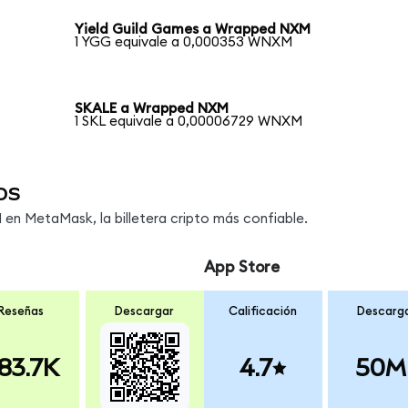
Yield Guild Games a Wrapped NXM
1 YGG equivale a 0,000353 WNXM
SKALE a Wrapped NXM
1 SKL equivale a 0,00006729 WNXM
os
n MetaMask, la billetera cripto más confiable.
App Store
Reseñas
Descargar
Calificación
Descarg
83.7K
4.7
50M