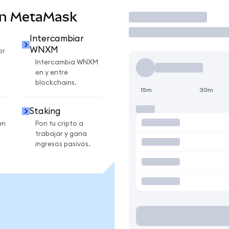
en MetaMask
Operar
Intercambiar
WNXM
or
Intercambia WNXM
en y entre
blockchains.
15m
30m
Staking
en
Pon tu cripto a
trabajar y gana
ingresos pasivos.