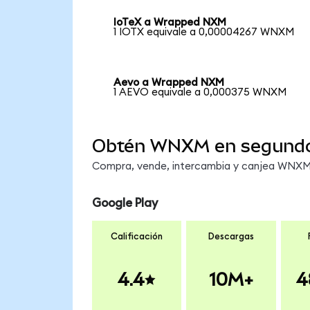
IoTeX a Wrapped NXM
1 IOTX equivale a 0,00004267 WNXM
Aevo a Wrapped NXM
1 AEVO equivale a 0,000375 WNXM
Obtén WNXM en segund
Compra, vende, intercambia y canjea WNXM e
Google Play
Calificación
Descargas
4.4
10M+
4