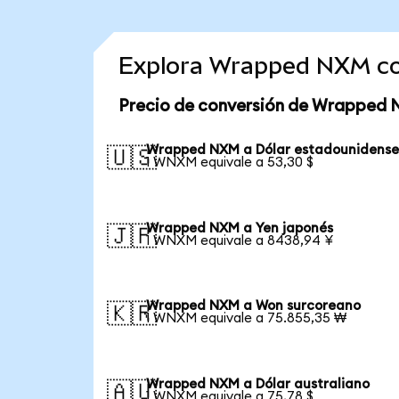
Explora Wrapped NXM co
Precio de conversión de Wrapped
Wrapped NXM a Dólar estadounidens
🇺🇸
1 WNXM equivale a 53,30 $
Wrapped NXM a Yen japonés
🇯🇵
1 WNXM equivale a 8438,94 ¥
Wrapped NXM a Won surcoreano
🇰🇷
1 WNXM equivale a 75.855,35 ₩
Wrapped NXM a Dólar australiano
🇦🇺
1 WNXM equivale a 75,78 $