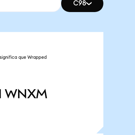
C98
significa que Wrapped
l
WNXM