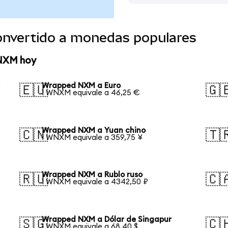
nvertido a monedas populares
 NXM hoy
e
Wrapped NXM a Euro
🇪🇺
🇬
1 WNXM equivale a 46,25 €
Wrapped NXM a Yuan chino
🇨🇳
🇹
1 WNXM equivale a 359,75 ¥
Wrapped NXM a Rublo ruso
🇷🇺
🇨
1 WNXM equivale a 4342,50 ₽
Wrapped NXM a Dólar de Singapur
🇸🇬
🇨
1 WNXM equivale a 68,40 $