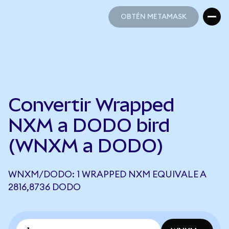
OBTÉN METAMASK
OBTÉN METAMASK
Convertir Wrapped
NXM a DODO bird
(WNXM a DODO)
WNXM/DODO: 1 WRAPPED NXM EQUIVALE A
2816,8736 DODO