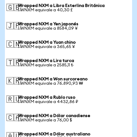
Wrapped NXM a Libra Esterlina Británica
🇬🇧
1 WNXM equivale a 40,30 £
Wrapped NXM a Yen japonés
🇯🇵
1 WNXM equivale a 8584,09 ¥
Wrapped NXM a Yuan chino
🇨🇳
1 WNXM equivale a 365,65 ¥
Wrapped NXM a Lira turca
🇹🇷
1 WNXM equivale a 2585,11 ₺
Wrapped NXM a Won surcoreano
🇰🇷
1 WNXM equivale a 76.890,93 ₩
Wrapped NXM a Rublo ruso
🇷🇺
1 WNXM equivale a 4432,86 ₽
Wrapped NXM a Dólar canadiense
🇨🇦
1 WNXM equivale a 76,00 $
Wrapped NXM a Dólar australiano
🇦🇺