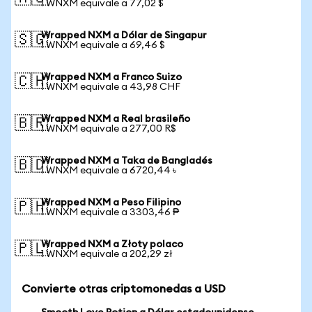
1 WNXM equivale a 77,02 $
Wrapped NXM a Dólar de Singapur
🇸🇬
1 WNXM equivale a 69,46 $
Wrapped NXM a Franco Suizo
🇨🇭
1 WNXM equivale a 43,98 CHF
Wrapped NXM a Real brasileño
🇧🇷
1 WNXM equivale a 277,00 R$
Wrapped NXM a Taka de Bangladés
🇧🇩
1 WNXM equivale a 6720,44 ৳
Wrapped NXM a Peso Filipino
🇵🇭
1 WNXM equivale a 3303,46 ₱
Wrapped NXM a Złoty polaco
🇵🇱
1 WNXM equivale a 202,29 zł
Convierte otras criptomonedas a USD