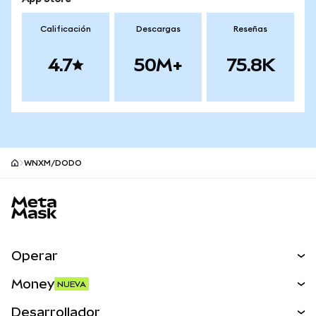
Calificación
Descargas
Reseñas
4.7
50M+
75.8K
WNXM/DODO
Pie de página del sitio MetaMask
Operar
Canjear
Money
NUEVA
Predecir
NUEVA
Comprar
Desarrollador