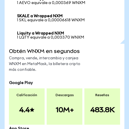
1 AEVO equivale a 0,000369 WNXM
SKALE a Wrapped NXM
1 SKL equivale a 0,00006618 WNXM
Liquity a Wrapped NXM
1 LQTY equivale a 0,003370 WNXM
Obtén WNXM en segundos
Compra, vende, intercambia y canjea
WNXM en MetaMask, la billetera cripto
más confiable.
Google Play
Calificación
Descargas
Reseñas
4.4
10M+
483.8K
App Store