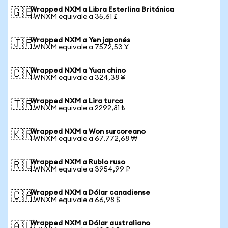
Wrapped NXM a Libra Esterlina Británica
🇬🇧
1 WNXM equivale a 35,61 £
Wrapped NXM a Yen japonés
🇯🇵
1 WNXM equivale a 7572,53 ¥
Wrapped NXM a Yuan chino
🇨🇳
1 WNXM equivale a 324,38 ¥
Wrapped NXM a Lira turca
🇹🇷
1 WNXM equivale a 2292,81 ₺
Wrapped NXM a Won surcoreano
🇰🇷
1 WNXM equivale a 67.772,68 ₩
Wrapped NXM a Rublo ruso
🇷🇺
1 WNXM equivale a 3954,99 ₽
Wrapped NXM a Dólar canadiense
🇨🇦
1 WNXM equivale a 66,98 $
Wrapped NXM a Dólar australiano
🇦🇺