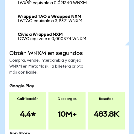
1 WXRP equivale a 0,021240 WNXM
Wrapped TAO a Wrapped NXM
1 WTAO equivale a 3,9871 WNXM
Civic a Wrapped NXM
1 CVC equivale a 0,000374 WNXM
Obtén WNXM en segundos
Compra, vende, intercambia y canjea
WNXM en MetaMask, la billetera cripto
más confiable.
Google Play
Calificación
Descargas
Reseñas
4.4
10M+
483.8K
App Store