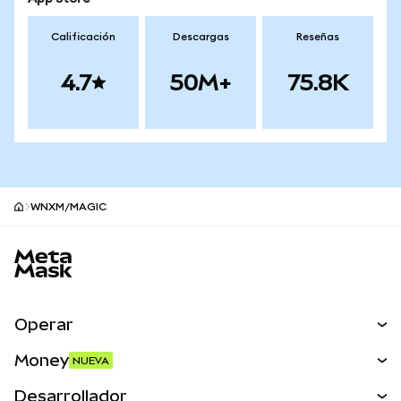
Calificación
Descargas
Reseñas
4.7
50M+
75.8K
WNXM/MAGIC
Pie de página del sitio MetaMask
Operar
Canjear
Money
NUEVA
Predecir
NUEVA
Comprar
Desarrollador