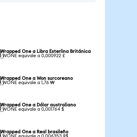
Wrapped One a Libra Esterlina Británica

1 WONE equivale a 0,000922 £
Wrapped One a Won surcoreano

1 WONE equivale a 1,76 ₩
Wrapped One a Dólar australiano

1 WONE equivale a 0,001764 $
Wrapped One a Real brasileño

1 WONE equivale a 0,006353 R$