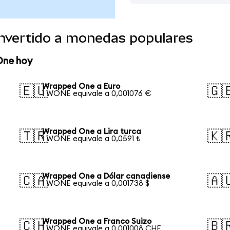
nvertido a monedas populares
One hoy
Wrapped One a Euro
🇪🇺
🇬
1 WONE equivale a 0,001076 €
Wrapped One a Lira turca
🇹🇷
🇰
1 WONE equivale a 0,0591 ₺
Wrapped One a Dólar canadiense
🇨🇦
🇦
1 WONE equivale a 0,001738 $
Wrapped One a Franco Suizo
🇨🇭
🇧
1 WONE equivale a 0,001008 CHF