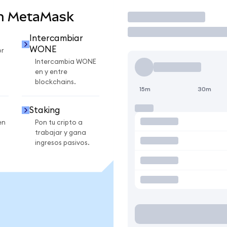
n MetaMask
Operar
Intercambiar
WONE
r
Intercambia WONE
en y entre
blockchains.
15m
30m
Staking
en
Pon tu cripto a
trabajar y gana
ingresos pasivos.