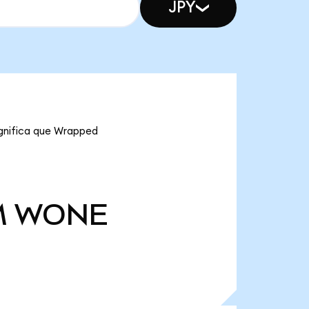
JPY
ignifica que Wrapped
M
WONE