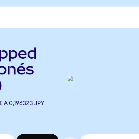
apped
ponés
)
A 0,196323 JPY