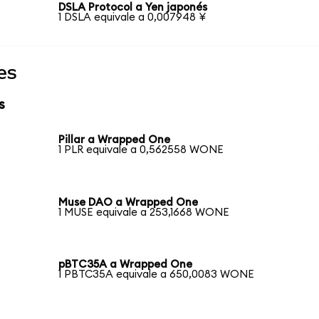
DSLA Protocol a Yen japonés
1 DSLA equivale a 0,007948 ¥
es
s
Pillar a Wrapped One
1 PLR equivale a 0,562558 WONE
Muse DAO a Wrapped One
1 MUSE equivale a 253,1668 WONE
pBTC35A a Wrapped One
1 PBTC35A equivale a 650,0083 WONE