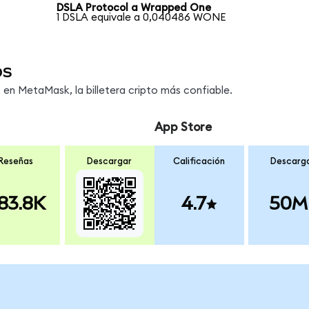
DSLA Protocol a Wrapped One
1 DSLA equivale a 0,040486 WONE
os
n MetaMask, la billetera cripto más confiable.
App Store
Reseñas
Descargar
Calificación
Descarg
83.8K
4.7
50M