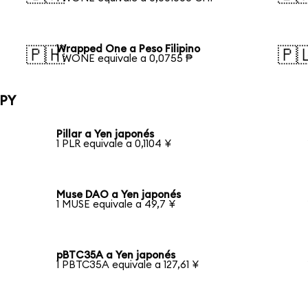
Wrapped One a Peso Filipino
🇵🇭
🇵
1 WONE equivale a 0,0755 ₱
JPY
Pillar a Yen japonés
1 PLR equivale a 0,1104 ¥
Muse DAO a Yen japonés
1 MUSE equivale a 49,7 ¥
pBTC35A a Yen japonés
1 PBTC35A equivale a 127,61 ¥