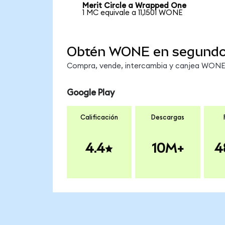
Merit Circle a Wrapped One
1 MC equivale a 11,1501 WONE
Obtén WONE en segund
Compra, vende, intercambia y canjea WONE e
Google Play
Calificación
Descargas
4.4
10M+
4