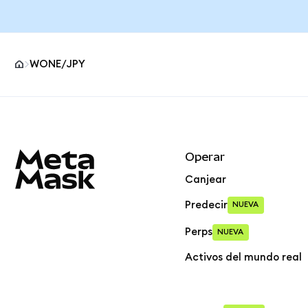
WONE/JPY
Pie de página del sitio MetaMask
Operar
Canjear
Predecir
NUEVA
Perps
NUEVA
Activos del mundo real