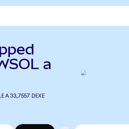
apped
(WSOL a
 A 33,7557 DEXE