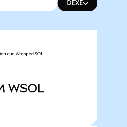
DEXE
ifica que Wrapped SOL
M
WSOL