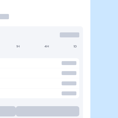
1H
4H
1D