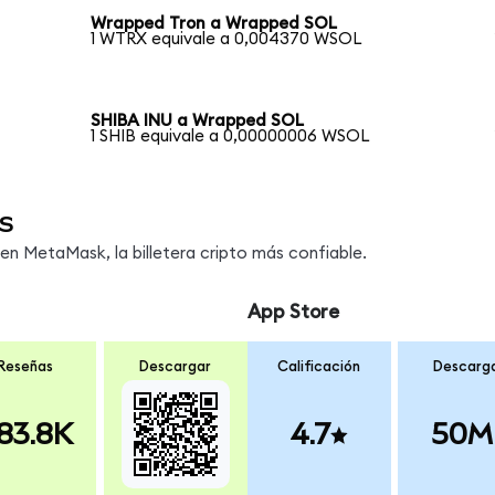
Wrapped Tron a Wrapped SOL
1 WTRX equivale a 0,004370 WSOL
SHIBA INU a Wrapped SOL
1 SHIB equivale a 0,00000006 WSOL
s
n MetaMask, la billetera cripto más confiable.
App Store
Reseñas
Descargar
Calificación
Descarg
83.8K
4.7
50M