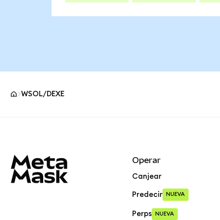
WSOL/DEXE
Pie de página del sitio MetaMask
Operar
Canjear
Predecir
NUEVA
Perps
NUEVA