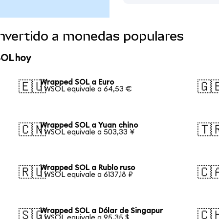
nvertido a monedas populares
SOL hoy
Wrapped SOL a Euro
🇪🇺
🇬
1 WSOL equivale a 64,53 €
Wrapped SOL a Yuan chino
🇨🇳
🇹
1 WSOL equivale a 503,33 ¥
Wrapped SOL a Rublo ruso
🇷🇺
🇨
1 WSOL equivale a 6137,18 ₽
Wrapped SOL a Dólar de Singapur
🇸🇬
🇨
1 WSOL equivale a 95,35 $