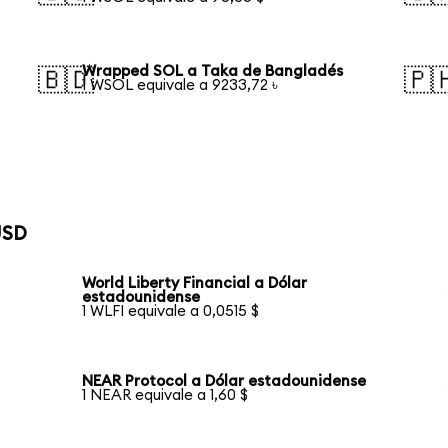
Wrapped SOL a Taka de Bangladés
🇧🇩
🇵
1 WSOL equivale a 9233,72 ৳
USD
World Liberty Financial a Dólar
estadounidense
1 WLFI equivale a 0,0515 $
NEAR Protocol a Dólar estadounidense
1 NEAR equivale a 1,60 $