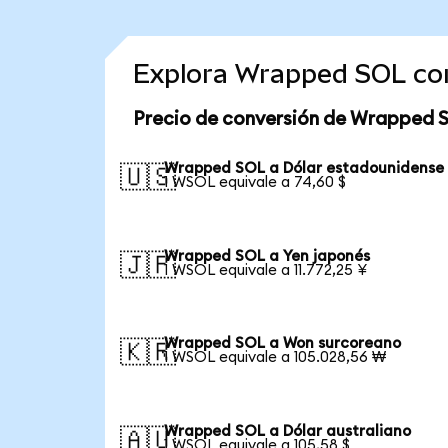
Explora Wrapped SOL co
Precio de conversión de Wrapped 
Wrapped SOL a Dólar estadounidense
🇺🇸
1 WSOL equivale a 74,60 $
Wrapped SOL a Yen japonés
🇯🇵
1 WSOL equivale a 11.772,25 ¥
Wrapped SOL a Won surcoreano
🇰🇷
1 WSOL equivale a 105.028,56 ₩
Wrapped SOL a Dólar australiano
🇦🇺
1 WSOL equivale a 105,58 $