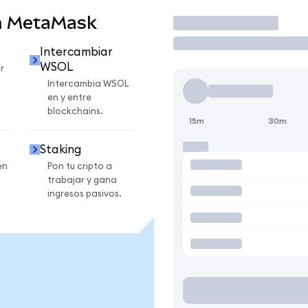
n MetaMask
Operar
Intercambiar
WSOL
r
Intercambia WSOL
en y entre
blockchains.
15m
30m
Staking
en
Pon tu cripto a
trabajar y gana
ingresos pasivos.