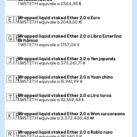
1 WSTETH equivale a 2364,95 $
Wrapped liquid staked Ether 2.0 a Euro
🇪🇺
1 WSTETH equivale a 2048,50 €
Wrapped liquid staked Ether 2.0 a Libra Esterlina
🇬🇧
Británica
1 WSTETH equivale a 1757,06 £
Wrapped liquid staked Ether 2.0 a Yen japonés
🇯🇵
1 WSTETH equivale a 373.261,71 ¥
Wrapped liquid staked Ether 2.0 a Yuan chino
🇨🇳
1 WSTETH equivale a 15.961,99 ¥
Wrapped liquid staked Ether 2.0 a Lira turca
🇹🇷
1 WSTETH equivale a 112.559,48 ₺
Wrapped liquid staked Ether 2.0 a Won surcoreano
🇰🇷
1 WSTETH equivale a 3.372.400,48 ₩
Wrapped liquid staked Ether 2.0 a Rublo ruso
🇷🇺
1 WSTETH equivale a 191.560,11 ₽