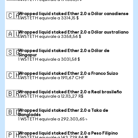
Wrapped liquid staked Ether 2.0 a Dólar canadiense
🇨🇦
1 WSTETH equivale a 3314,15 $
Wrapped liquid staked Ether 2.0 a Dólar australiano
🇦🇺
1 WSTETH equivale a 3358,56 $
Wrapped liquid staked Ether 2.0 a Dólar de
🇸🇬
Singapur
1 WSTETH equivale a 3031,58 $
Wrapped liquid staked Ether 2.0 a Franco Suizo
🇨🇭
1 WSTETH equivale a 1911,67 CHF
Wrapped liquid staked Ether 2.0 a Real brasileño
🇧🇷
1 WSTETH equivale a 12.113,27 R$
Wrapped liquid staked Ether 2.0 a Taka de
🇧🇩
Bangladés
1 WSTETH equivale a 292.303,65 ৳
Wrapped liquid staked Ether 2.0 a Peso Filipino
🇵🇭
1 WSTETH equivale a 143.729,84 ₱