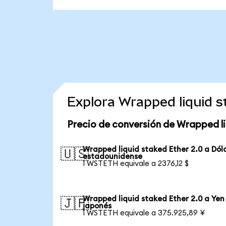
Explora Wrapped liquid s
Precio de conversión de Wrapped li
Wrapped liquid staked Ether 2.0 a Dól
🇺🇸
estadounidense
1 WSTETH equivale a 2376,12 $
Wrapped liquid staked Ether 2.0 a Yen
🇯🇵
japonés
1 WSTETH equivale a 375.925,89 ¥