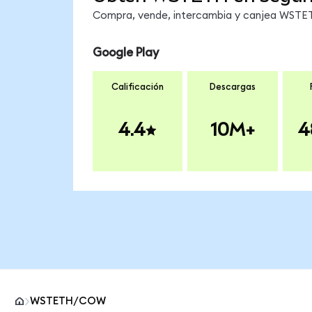
Compra, vende, intercambia y canjea WSTETH
Google Play
Calificación
Descargas
4.4
10M+
4
WSTETH/COW