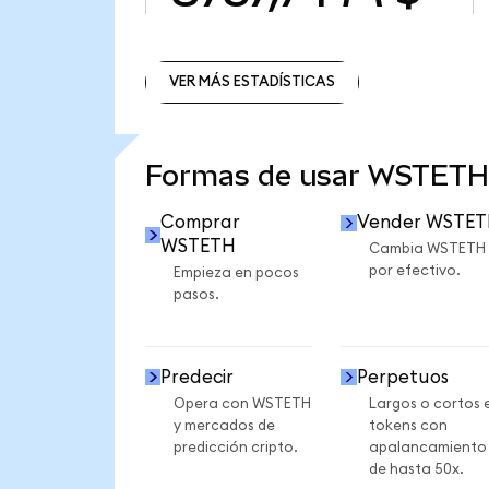
VER MÁS ESTADÍSTICAS
VER MÁS ESTADÍSTICAS
Formas de usar WSTETH
Comprar
Vender WSTE
WSTETH
Cambia WSTETH
por efectivo.
Empieza en pocos
pasos.
Predecir
Perpetuos
Opera con WSTETH
Largos o cortos 
y mercados de
tokens con
predicción cripto.
apalancamiento
de hasta 50x.