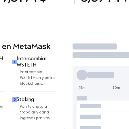
 en MetaMask
Operar
TH
Intercambiar
WSTETH
Intercambia
WSTETH en y entre
blockchains.
15m
30m
Staking
en
Pon tu cripto a
trabajar y gana
ingresos pasivos.