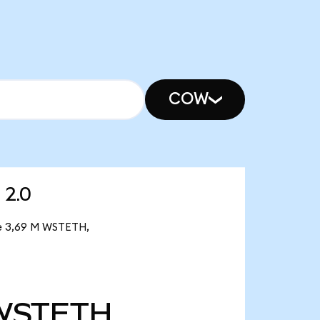
COW
 2.0
 de 3,69 M WSTETH,
WSTETH