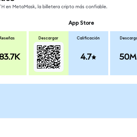
 en MetaMask, la billetera cripto más confiable.
App Store
Reseñas
Descargar
Calificación
Descarg
83.7K
4.7
50M