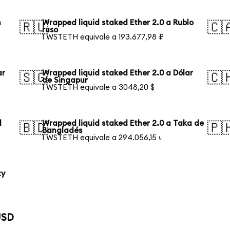
n
Wrapped liquid staked Ether 2.0 a Rublo
🇷🇺
🇨
ruso
1 WSTETH equivale a 193.677,98 ₽
ar
Wrapped liquid staked Ether 2.0 a Dólar
🇸🇬
🇨
de Singapur
1 WSTETH equivale a 3048,20 $
l
Wrapped liquid staked Ether 2.0 a Taka de
🇧🇩
🇵
Bangladés
1 WSTETH equivale a 294.056,15 ৳
ty
USD