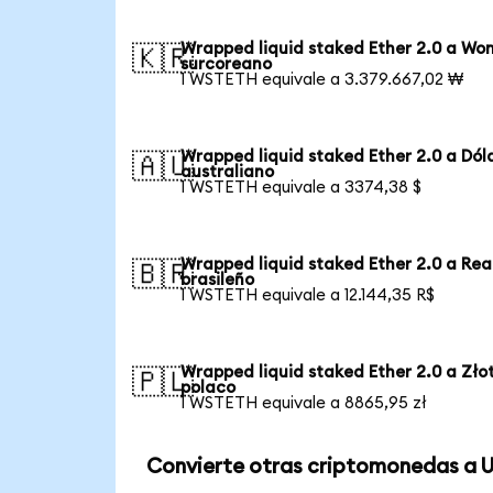
Wrapped liquid staked Ether 2.0 a Wo
🇰🇷
surcoreano
1 WSTETH equivale a 3.379.667,02 ₩
Wrapped liquid staked Ether 2.0 a Dól
🇦🇺
australiano
1 WSTETH equivale a 3374,38 $
Wrapped liquid staked Ether 2.0 a Rea
🇧🇷
brasileño
1 WSTETH equivale a 12.144,35 R$
Wrapped liquid staked Ether 2.0 a Zło
🇵🇱
polaco
1 WSTETH equivale a 8865,95 zł
Convierte otras criptomonedas a 