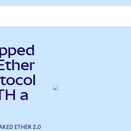
apped
Ether
tocol
TH a
KED ETHER 2.0