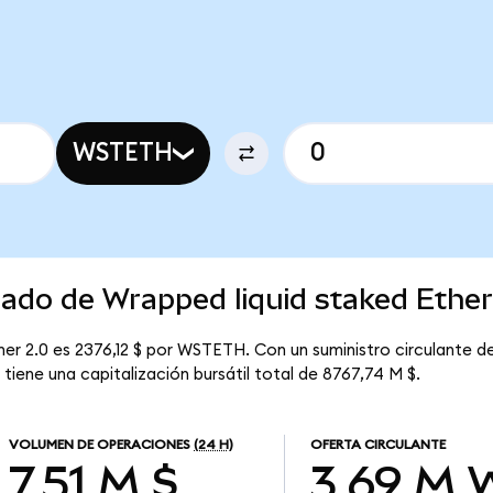
WSTETH
cado de Wrapped liquid staked Ether
ther 2.0 es 2376,12 $ por WSTETH. Con un suministro circulante
 tiene una capitalización bursátil total de 8767,74 M $.
VOLUMEN DE OPERACIONES
(24 H)
OFERTA CIRCULANTE
7,51 M $
3,69 M