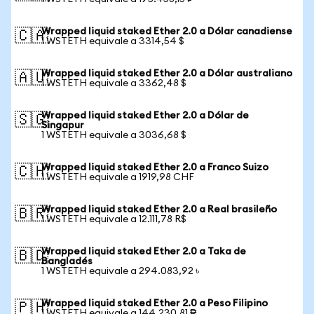
Wrapped liquid staked Ether 2.0 a Dólar canadiense
🇨🇦
1 WSTETH equivale a 3314,54 $
Wrapped liquid staked Ether 2.0 a Dólar australiano
🇦🇺
1 WSTETH equivale a 3362,48 $
Wrapped liquid staked Ether 2.0 a Dólar de
🇸🇬
Singapur
1 WSTETH equivale a 3036,68 $
Wrapped liquid staked Ether 2.0 a Franco Suizo
🇨🇭
1 WSTETH equivale a 1919,98 CHF
Wrapped liquid staked Ether 2.0 a Real brasileño
🇧🇷
1 WSTETH equivale a 12.111,78 R$
Wrapped liquid staked Ether 2.0 a Taka de
🇧🇩
Bangladés
1 WSTETH equivale a 294.083,92 ৳
Wrapped liquid staked Ether 2.0 a Peso Filipino
🇵🇭
1 WSTETH equivale a 144.230,81 ₱