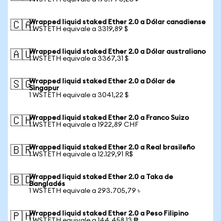
Wrapped liquid staked Ether 2.0 a Dólar canadiense
🇨🇦
1 WSTETH equivale a 3319,89 $
Wrapped liquid staked Ether 2.0 a Dólar australiano
🇦🇺
1 WSTETH equivale a 3367,31 $
Wrapped liquid staked Ether 2.0 a Dólar de
🇸🇬
Singapur
1 WSTETH equivale a 3041,22 $
Wrapped liquid staked Ether 2.0 a Franco Suizo
🇨🇭
1 WSTETH equivale a 1922,89 CHF
Wrapped liquid staked Ether 2.0 a Real brasileño
🇧🇷
1 WSTETH equivale a 12.129,91 R$
Wrapped liquid staked Ether 2.0 a Taka de
🇧🇩
Bangladés
1 WSTETH equivale a 293.705,79 ৳
Wrapped liquid staked Ether 2.0 a Peso Filipino
🇵🇭
1 WSTETH equivale a 144.458,13 ₱