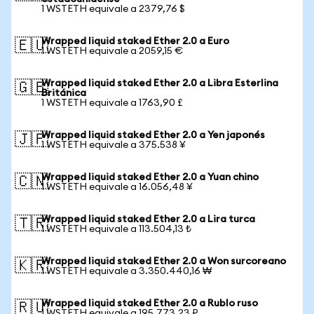
1 WSTETH equivale a 2379,76 $
Wrapped liquid staked Ether 2.0 a Euro
🇪🇺
1 WSTETH equivale a 2059,15 €
Wrapped liquid staked Ether 2.0 a Libra Esterlina
🇬🇧
Británica
1 WSTETH equivale a 1763,90 £
Wrapped liquid staked Ether 2.0 a Yen japonés
🇯🇵
1 WSTETH equivale a 375.538 ¥
Wrapped liquid staked Ether 2.0 a Yuan chino
🇨🇳
1 WSTETH equivale a 16.056,48 ¥
Wrapped liquid staked Ether 2.0 a Lira turca
🇹🇷
1 WSTETH equivale a 113.504,13 ₺
Wrapped liquid staked Ether 2.0 a Won surcoreano
🇰🇷
1 WSTETH equivale a 3.350.440,16 ₩
Wrapped liquid staked Ether 2.0 a Rublo ruso
🇷🇺
1 WSTETH equivale a 195.773,23 ₽