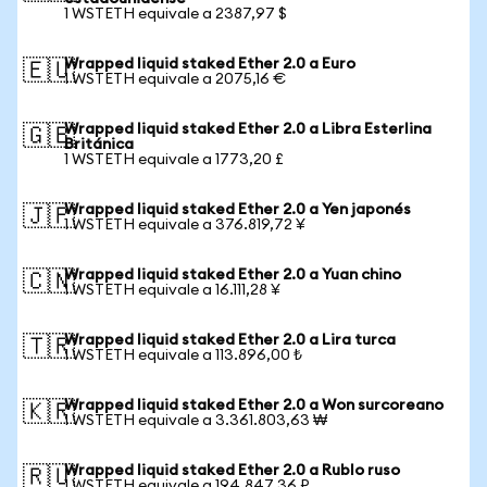
1 WSTETH equivale a 2387,97 $
Wrapped liquid staked Ether 2.0 a Euro
🇪🇺
1 WSTETH equivale a 2075,16 €
Wrapped liquid staked Ether 2.0 a Libra Esterlina
🇬🇧
Británica
1 WSTETH equivale a 1773,20 £
Wrapped liquid staked Ether 2.0 a Yen japonés
🇯🇵
1 WSTETH equivale a 376.819,72 ¥
Wrapped liquid staked Ether 2.0 a Yuan chino
🇨🇳
1 WSTETH equivale a 16.111,28 ¥
Wrapped liquid staked Ether 2.0 a Lira turca
🇹🇷
1 WSTETH equivale a 113.896,00 ₺
Wrapped liquid staked Ether 2.0 a Won surcoreano
🇰🇷
1 WSTETH equivale a 3.361.803,63 ₩
Wrapped liquid staked Ether 2.0 a Rublo ruso
🇷🇺
1 WSTETH equivale a 194.847,36 ₽