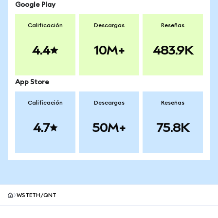
Google Play
Calificación
Descargas
Reseñas
4.4
10M+
483.9K
App Store
Calificación
Descargas
Reseñas
4.7
50M+
75.8K
WSTETH/QNT
Pie de página del sitio MetaMask