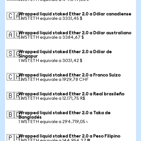
Wrapped liquid staked Ether 2.0 a Dólar canadiense
🇨🇦
1 WSTETH equivale a 3331,45 $
Wrapped liquid staked Ether 2.0 a Dólar australiano
🇦🇺
1 WSTETH equivale a 3384,67 $
Wrapped liquid staked Ether 2.0 a Dólar de
🇸🇬
Singapur
1 WSTETH equivale a 3031,42 $
Wrapped liquid staked Ether 2.0 a Franco Suizo
🇨🇭
1 WSTETH equivale a 1929,78 CHF
Wrapped liquid staked Ether 2.0 a Real brasileño
🇧🇷
1 WSTETH equivale a 12.171,75 R$
Wrapped liquid staked Ether 2.0 a Taka de
🇧🇩
Bangladés
1 WSTETH equivale a 294.719,05 ৳
Wrapped liquid staked Ether 2.0 a Peso Filipino
🇵🇭
1 WSTETH equivale a 144.956,37 ₱