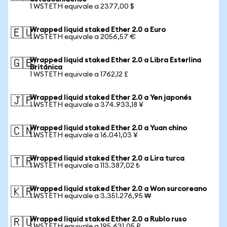
1 WSTETH equivale a 2377,00 $
Wrapped liquid staked Ether 2.0 a Euro
🇪🇺
1 WSTETH equivale a 2056,57 €
Wrapped liquid staked Ether 2.0 a Libra Esterlina
🇬🇧
Británica
1 WSTETH equivale a 1762,12 £
Wrapped liquid staked Ether 2.0 a Yen japonés
🇯🇵
1 WSTETH equivale a 374.933,18 ¥
Wrapped liquid staked Ether 2.0 a Yuan chino
🇨🇳
1 WSTETH equivale a 16.041,03 ¥
Wrapped liquid staked Ether 2.0 a Lira turca
🇹🇷
1 WSTETH equivale a 113.387,02 ₺
Wrapped liquid staked Ether 2.0 a Won surcoreano
🇰🇷
1 WSTETH equivale a 3.351.276,95 ₩
Wrapped liquid staked Ether 2.0 a Rublo ruso
🇷🇺
1 WSTETH equivale a 195.631,05 ₽