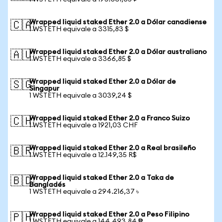
Wrapped liquid staked Ether 2.0 a Dólar canadiense
🇨🇦
1 WSTETH equivale a 3315,83 $
Wrapped liquid staked Ether 2.0 a Dólar australiano
🇦🇺
1 WSTETH equivale a 3366,85 $
Wrapped liquid staked Ether 2.0 a Dólar de
🇸🇬
Singapur
1 WSTETH equivale a 3039,24 $
Wrapped liquid staked Ether 2.0 a Franco Suizo
🇨🇭
1 WSTETH equivale a 1921,03 CHF
Wrapped liquid staked Ether 2.0 a Real brasileño
🇧🇷
1 WSTETH equivale a 12.149,35 R$
Wrapped liquid staked Ether 2.0 a Taka de
🇧🇩
Bangladés
1 WSTETH equivale a 294.216,37 ৳
Wrapped liquid staked Ether 2.0 a Peso Filipino
🇵🇭
1 WSTETH equivale a 144.493,84 ₱